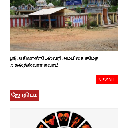
ஸ்ரீ அகிலாண்டேஸ்வரி அம்பிகை சமேத
அகஸ்தீஸ்வரர் சுவாமி
VIEW ALL
ஜோதிடம்