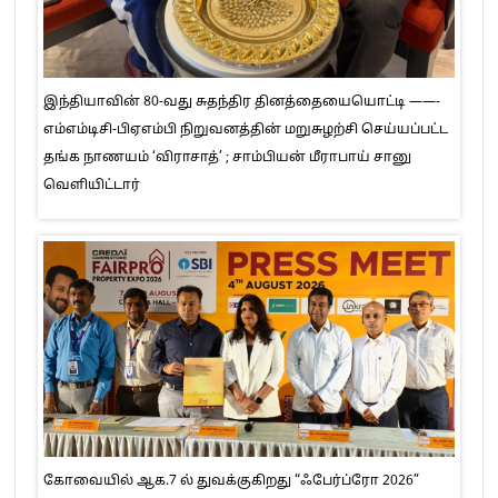
இந்தியாவின் 80-வது சுதந்திர தினத்தையையொட்டி ——-
எம்எம்டிசி-பிஏஎம்பி நிறுவனத்தின் மறுசுழற்சி செய்யப்பட்ட
தங்க நாணயம் ‘விராசாத்’ ; சாம்பியன் மீராபாய் சானு
வெளியிட்டார்
கோவையில் ஆக.7 ல் துவக்குகிறது “ஃபேர்ப்ரோ 2026”