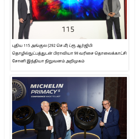
புதிய 115 அங்குல (292 செ.மீ) ட்ரூ ஆர்ஜிபி
தொழில்நுட்பத்துடன் பிராவியா 9II வரிசை தொலைக்காட்சி
சோனி இந்தியா நிறுவனம் அறிமுகம்