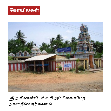
கோயில்கள்
ஸ்ரீ அகிலாண்டேஸ்வரி அம்பிகை சமேத
அகஸ்தீஸ்வரர் சுவாமி