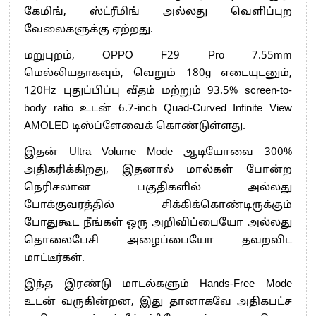
கேமிங், ஸ்ட்ரீமிங் அல்லது வெளிப்புற
வேலைகளுக்கு ஏற்றது.
மறுபுறம், OPPO F29 Pro 7.55mm
மெல்லியதாகவும், வெறும் 180g எடையுடனும்,
120Hz புதுப்பிப்பு வீதம் மற்றும் 93.5% screen-to-
body ratio உடன் 6.7-inch Quad-Curved Infinite View
AMOLED டிஸ்ப்ளேவைக் கொண்டுள்ளது.
இதன் Ultra Volume Mode ஆடியோவை 300%
அதிகரிக்கிறது, இதனால் மால்கள் போன்ற
நெரிசலான பகுதிகளில் அல்லது
போக்குவரத்தில் சிக்கிக்கொண்டிருக்கும்
போதுகூட நீங்கள் ஒரு அறிவிப்பையோ அல்லது
தொலைபேசி அழைப்பையோ தவறவிட
மாட்டீர்கள்.
இந்த இரண்டு மாடல்களும் Hands-Free Mode
உடன் வருகின்றன, இது தானாகவே அதிகபட்ச