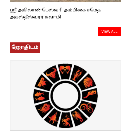
ஸ்ரீ அகிலாண்டேஸ்வரி அம்பிகை சமேத
அகஸ்தீஸ்வரர் சுவாமி
VIEW ALL
ஜோதிடம்