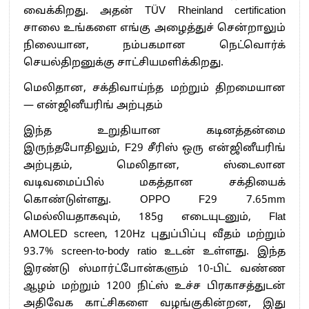
வைக்கிறது. அதன் TÜV Rheinland certification
சாலை உங்களை எங்கு அழைத்துச் சென்றாலும்
நிலையான, நம்பகமான நெட்வொர்க்
செயல்திறனுக்கு சாட்சியமளிக்கிறது.
மெலிதான, சக்திவாய்ந்த மற்றும் திறமையான
— என்ஜினீயரிங் அற்புதம்
இந்த உறுதியான கடினத்தன்மை
இருந்தபோதிலும், F29 சீரிஸ் ஒரு என்ஜினீயரிங்
அற்புதம், மெலிதான, ஸ்டைலான
வடிவமைப்பில் மகத்தான சக்தியைக்
கொண்டுள்ளது. OPPO F29 7.65mm
மெல்லியதாகவும், 185g எடையுடனும், Flat
AMOLED screen, 120Hz புதுப்பிப்பு வீதம் மற்றும்
93.7% screen-to-body ratio உடன் உள்ளது. இந்த
இரண்டு ஸ்மார்ட்போன்களும் 10-பிட் வண்ண
ஆழம் மற்றும் 1200 நிட்ஸ் உச்ச பிரகாசத்துடன்
அதிவேக காட்சிகளை வழங்குகின்றன, இது