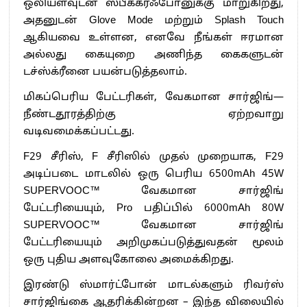
ஒலியளவுடன் ஸ்பீக்கர்ஃபோனுக்கு மாறுகிறது,
அதனுடன் Glove Mode மற்றும் Splash Touch
ஆகியவை உள்ளன, எனவே நீங்கள் ஈரமான
அல்லது கையுறை அணிந்த கைகளுடன்
டச்ஸ்க்ரீனை பயன்படுத்தலாம்.
மிகப்பெரிய பேட்டரிகள், வேகமான சார்ஜிங்—
நீண்டதூரத்திற்கு ஏற்றவாறு
வடிவமைக்கப்பட்டது.
F29 சீரிஸ், F சீரிஸில் முதல் முறையாக, F29
அடிப்படை மாடலில் ஒரு பெரிய 6500mAh 45W
SUPERVOOC™ வேகமான சார்ஜிங்
பேட்டரியையும், Pro பதிப்பில் 6000mAh 80W
SUPERVOOC™ வேகமான சார்ஜிங்
பேட்டரியையும் அறிமுகப்படுத்துவதன் மூலம்
ஒரு புதிய அளவுகோலை அமைக்கிறது.
இரண்டு ஸ்மார்ட்போன் மாடல்களும் ரிவர்ஸ்
சார்ஜிங்கை ஆதரிக்கின்றன – இந்த விலையில்