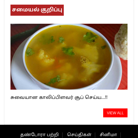
சமையல் குறிப்பு
சுவையான காலிப்பிளவர் சூப் செய்ய…!!
VIEW ALL
தண்டோரா பற்றி
செய்திகள்
சினிமா