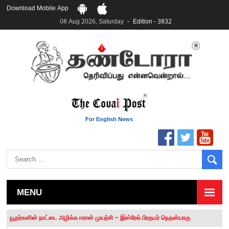
Download Mobile App
08 Aug 2026, Saturday
Edition - 3832
For English News
MENU
தமிழக சட்டப்பேரவையில் காலியிடங்கள் 6 ஆக உயர்வு
யூதர்களின் நாட்டை அழிக்க ஈரான் முயற்சி – இஸ்ரேல் பிரதமர் நெதன்யாகு
“மக்களால் நிராகரிக்கப்பட்டவர் ஸ்டாலின்!” – செங்கோட்டையன்