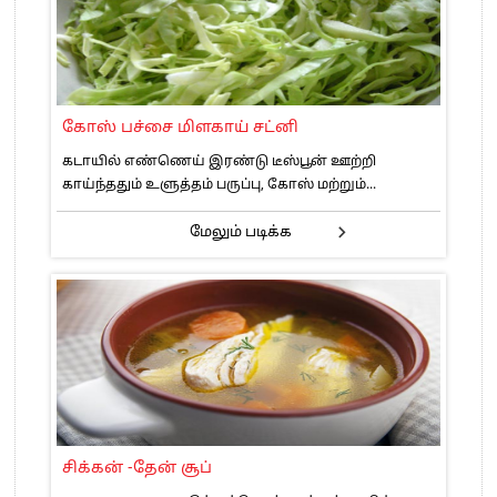
கோஸ் பச்சை மிளகாய் சட்னி
கடாயில் எண்ணெய் இரண்டு டீஸ்பூன் ஊற்றி
காய்ந்ததும் உளுத்தம் பருப்பு, கோஸ் மற்றும்...
மேலும் படிக்க
சிக்கன் -தேன் சூப்