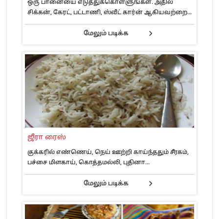
ஒரு பானையை எடுத்துக்கொள்ளுங்கள். அதில்
சிக்கன், கேரட், பட்டாணி, ஸ்வீட் கார்ன் ஆகியவற்றை...
மேலும் படிக்க
ஜீரா ரைஸ்
குக்கரில் எண்ணெய், நெய் ஊற்றி காய்ந்ததும் சீரகம்,
பச்சை மிளகாய், கொத்தமல்லி, புதினா...
மேலும் படிக்க