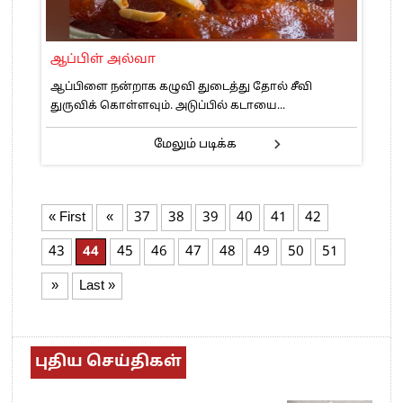
ஆப்பிள் அல்வா
ஆப்பிளை நன்றாக கழுவி துடைத்து தோல் சீவி
துருவிக் கொள்ளவும். அடுப்பில் கடாயை...
மேலும் படிக்க
« First
«
37
38
39
40
41
42
43
44
45
46
47
48
49
50
51
»
Last »
புதிய செய்திகள்