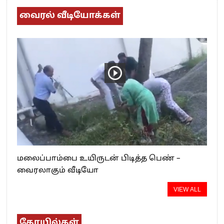
வைரல் வீடியோக்கள்
மலைப்பாம்பை உயிருடன் பிடித்த பெண் –
வைரலாகும் வீடியோ
VIEW ALL
கோயில்கள்