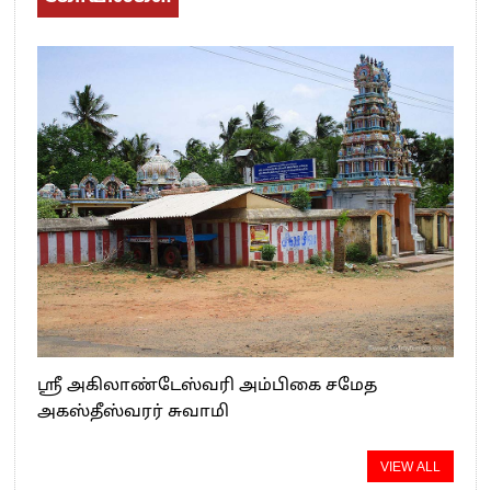
ஸ்ரீ அகிலாண்டேஸ்வரி அம்பிகை சமேத
அகஸ்தீஸ்வரர் சுவாமி
VIEW ALL