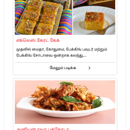
எக்லெஸ் கேரட் கேக்
முதலில் மைதா, கோதுமை, பேக்கிங் பவுடர் மற்றும்
பேக்கிங் சோடாவை ஒன்றாக கலந்து,...
மேலும் படிக்க
ஆனியன் ரவா பக்கோடா