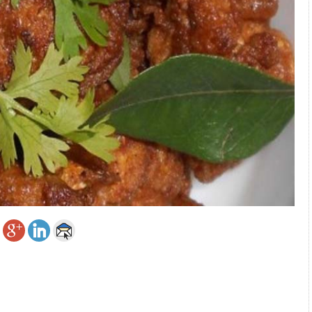
 அஞ்சமாட்டோம் – இந்தியா
ாரிகள் அக்.16 வரை விண்ணப்பிக்கலாம்
6 ஆக உயர்வு