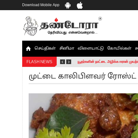
Download Mobile App
செய்திகள்
சினிமா
விளையாட்டு
கோயில்கள்
ச
தமிழக சட்டப்பேரவையில் காலியிடங்கள் 
யூதர்களின் நாட்டை அழிக்க ஈரான் முயற்
FLASH NEWS
“மக்களால் நிராகரிக்கப்பட்டவர் ஸ்டாலி
முட்டை காலிபிளவர் ரோஸ்ட்
எங்களை நீக்குவதற்கு இபிஎஸ்க்கு அதிக
எஸ்.பி.வேலுமணி, சி.வி.சண்முகம் உள்ளி
”நீட் தேர்வை முழுமையாக ரத்து செய்ய வ
“மாணவர்கள் நடத்திய மொழிப்போரில் ஸ்
பிரவீன் சக்ரவர்த்தியின் கருத்து காங்கி
“ஜெயலலிதா அவர்களே என் ரோல் மாடல்” -
ராகுல் காந்தி கைது – தவெக தலைவர் வ
செத்து சாம்பல் ஆனாலும் தனித்துதான் ப