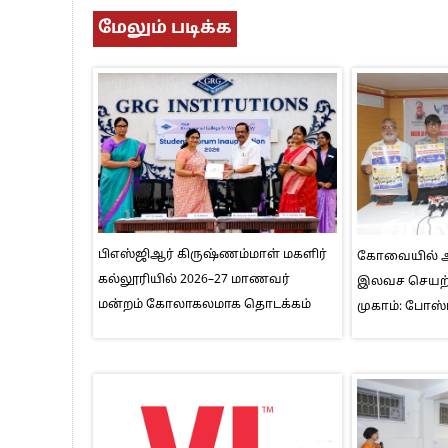
மேலும் படிக்க
பிஎஸ்ஜிஆர் கிருஷ்ணம்மாள் மகளிர்
கோவையில் ஆக
கல்லூரியில் 2026–27 மாணவர்
இலவச செயற்க
மன்றம் கோலாகலமாக தொடக்கம்
முகாம்: போஸ்