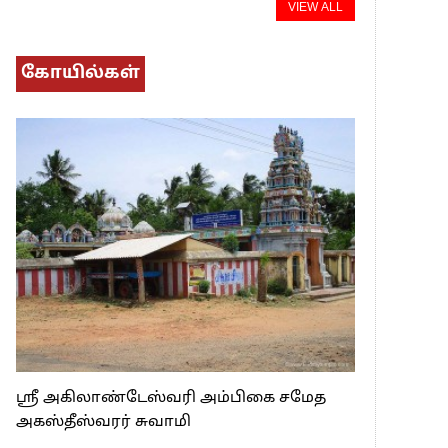
VIEW ALL
கோயில்கள்
ஸ்ரீ அகிலாண்டேஸ்வரி அம்பிகை சமேத
அகஸ்தீஸ்வரர் சுவாமி