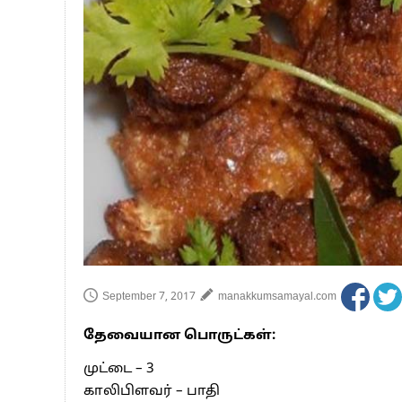
பாகிஸ்தானின் அணு ஆயுத மிரட்டலுக்கு
மத்திய ஆசிரியர் தகுதித் தேர்வு: பட்டத
தமிழக சட்டப்பேரவையில் காலியிடங்கள் 
September 7, 2017
manakkumsamayal.com
தேவையான பொருட்கள்:
முட்டை – 3
காலிபிளவர் – பாதி