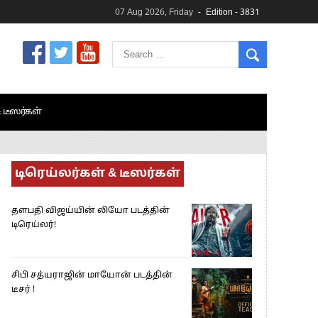
07 Aug 2026, Friday
Edition - 3831
& டீஸர்கள்
டிரெய்லர்கள் & டீஸர்கள்
தளபதி விஜய்யின் லியோ படத்தின்
டிரெய்லர்!
சிபி சத்யராஜின் மாயோன் படத்தின்
டீசர் !