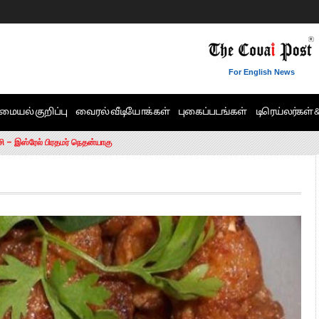
For English News
மையல் குறிப்பு
வைரல் வீடியோக்கள்
புகைப்படங்கள்
டிரெய்லர்கள் 
6 ஆக உயர்வு
சி – இஸ்ரேல் பிரதமர் நெதன்யாகு
ன்!” – செங்கோட்டையன்
ாரம் இல்லை.. – சி. வி.சண்முகம்
ட்ட MLA-க்கள் பதவி பறிப்பு
ேண்டும்”- முதல்வர் விஜய்
டிக்கர் ஒட்டிக்கொண்டது திமுக”- பாமக தலைவர் அன்புமணி ராமதாஸ்
ரஸ் தலைமையின் கருத்து கிடையாது – கார்த்தி சிதம்பரம்
பிரேமலதா விஜயகாந்த் பேட்டி
ிஜய் கண்டனம்
ோட்டி – சீமான்