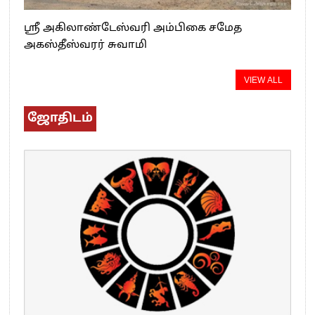
ஸ்ரீ அகிலாண்டேஸ்வரி அம்பிகை சமேத
அகஸ்தீஸ்வரர் சுவாமி
VIEW ALL
ஜோதிடம்