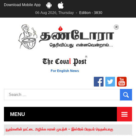
Download Mobile App
06 Aug 2026, Thursday
Edition - 3830
For English News
MENU
தமிழக சட்டப்பேரவையில் காலியிடங்கள் 6 ஆக உயர்வு
யூதர்களின் நாட்டை அழிக்க ஈரான் முயற்சி – இஸ்ரேல் பிரதமர் நெதன்யாகு
“மக்களால் நிராகரிக்கப்பட்டவர் ஸ்டாலின்!” – செங்கோட்டையன்