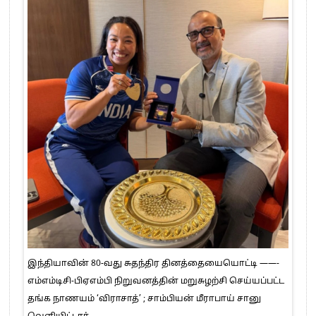
இந்தியாவின் 80-வது சுதந்திர தினத்தையையொட்டி ——-
எம்எம்டிசி-பிஏஎம்பி நிறுவனத்தின் மறுசுழற்சி செய்யப்பட்ட
தங்க நாணயம் ‘விராசாத்’ ; சாம்பியன் மீராபாய் சானு