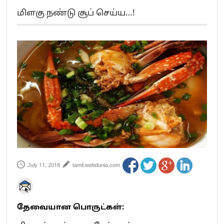
எங்களை நீக்குவதற்கு இபிஎஸ்க்கு அதிகாரம் இல்லை.. – சி. வி.சண்முகம்
மிளகு நண்டு சூப் செய்ய…!
எஸ்.பி.வேலுமணி, சி.வி.சண்முகம் உள்ளிட்ட MLA-க்கள் பதவி பறிப்பு
”நீட் தேர்வை முழுமையாக ரத்து செய்ய வேண்டும்”- முதல்வர் விஜய்
“மாணவர்கள் நடத்திய மொழிப்போரில் ஸ்டிக்கர் ஒட்டிக்கொண்டது திமுக”- பாமக
தலைவர் அன்புமணி ராமதாஸ்
பிரவீன் சக்ரவர்த்தியின் கருத்து காங்கிரஸ் தலைமையின் கருத்து கிடையாது – கார்த்தி
சிதம்பரம்
“ஜெயலலிதா அவர்களே என் ரோல் மாடல்” -பிரேமலதா விஜயகாந்த் பேட்டி
ராகுல் காந்தி கைது – தவெக தலைவர் விஜய் கண்டனம்
செத்து சாம்பல் ஆனாலும் தனித்துதான் போட்டி – சீமான்
பாகிஸ்தானின் அணு ஆயுத மிரட்டலுக்கு அஞ்சமாட்டோம் – இந்தியா
மத்திய ஆசிரியர் தகுதித் தேர்வு: பட்டதாரிகள் அக்.16 வரை விண்ணப்பிக்கலாம்
தமிழக சட்டப்பேரவையில் காலியிடங்கள் 6 ஆக உயர்வு
July 11, 2018
tamil.webdunia.com
தேவையான பொருட்கள்: