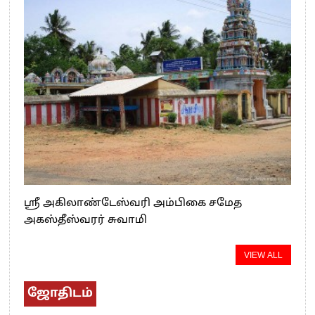
ஸ்ரீ அகிலாண்டேஸ்வரி அம்பிகை சமேத
அகஸ்தீஸ்வரர் சுவாமி
VIEW ALL
ஜோதிடம்