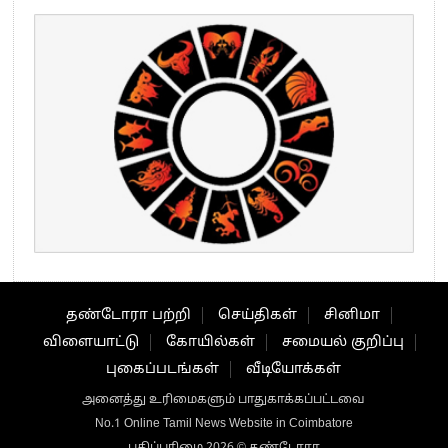
தண்டோரா பற்றி
செய்திகள்
சினிமா
விளையாட்டு
கோயில்கள்
சமையல் குறிப்பு
புகைப்படங்கள்
வீடியோக்கள்
அனைத்து உரிமைகளும் பாதுகாக்கப்பட்டவை
No.1 Online Tamil News Website in Coimbatore