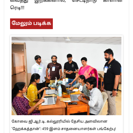
வைத்து இறக்கினால், செட்டிநாடு காளான்
ரெடி!!!
மேலும் படிக்க
கோவை ஜி.ஆர்.டி. கல்லூரியில் தேசிய அளவிலான
‘ஹேக்கத்தான்’: 459 இளம் சாதனையாளர்கள் பங்கேற்பு!