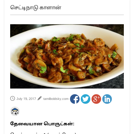
எங்களை நீக்குவதற்கு இபிஎஸ்க்கு அதிகாரம் இல்லை.. – சி. வி.சண்முகம்
செட்டிநாடு காளான்
எஸ்.பி.வேலுமணி, சி.வி.சண்முகம் உள்ளிட்ட MLA-க்கள் பதவி பறிப்பு
”நீட் தேர்வை முழுமையாக ரத்து செய்ய வேண்டும்”- முதல்வர் விஜய்
“மாணவர்கள் நடத்திய மொழிப்போரில் ஸ்டிக்கர் ஒட்டிக்கொண்டது திமுக”- பாமக
தலைவர் அன்புமணி ராமதாஸ்
பிரவீன் சக்ரவர்த்தியின் கருத்து காங்கிரஸ் தலைமையின் கருத்து கிடையாது – கார்த்தி
சிதம்பரம்
“ஜெயலலிதா அவர்களே என் ரோல் மாடல்” -பிரேமலதா விஜயகாந்த் பேட்டி
ராகுல் காந்தி கைது – தவெக தலைவர் விஜய் கண்டனம்
செத்து சாம்பல் ஆனாலும் தனித்துதான் போட்டி – சீமான்
பாகிஸ்தானின் அணு ஆயுத மிரட்டலுக்கு அஞ்சமாட்டோம் – இந்தியா
மத்திய ஆசிரியர் தகுதித் தேர்வு: பட்டதாரிகள் அக்.16 வரை விண்ணப்பிக்கலாம்
தமிழக சட்டப்பேரவையில் காலியிடங்கள் 6 ஆக உயர்வு
July 19, 2017
tamilboldsky.com
தேவையான பொருட்கள்: