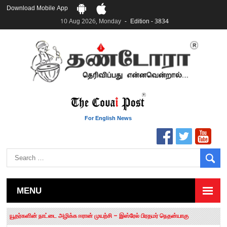
Download Mobile App
10 Aug 2026, Monday
Edition - 3834
For English News
MENU
தமிழக சட்டப்பேரவையில் காலியிடங்கள் 6 ஆக உயர்வு
யூதர்களின் நாட்டை அழிக்க ஈரான் முயற்சி – இஸ்ரேல் பிரதமர் நெதன்யாகு
“மக்களால் நிராகரிக்கப்பட்டவர் ஸ்டாலின்!” – செங்கோட்டையன்