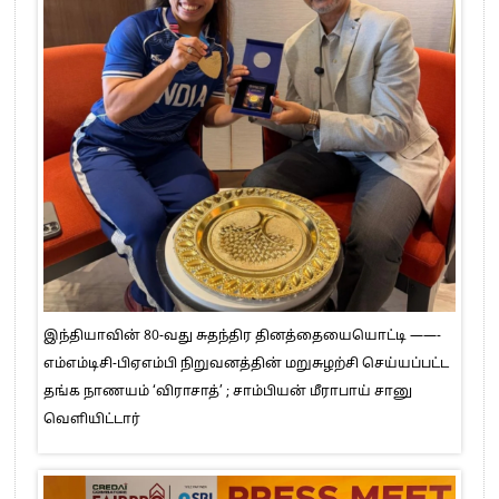
இந்தியாவின் 80-வது சுதந்திர தினத்தையையொட்டி ——-
எம்எம்டிசி-பிஏஎம்பி நிறுவனத்தின் மறுசுழற்சி செய்யப்பட்ட
தங்க நாணயம் ‘விராசாத்’ ; சாம்பியன் மீராபாய் சானு
வெளியிட்டார்