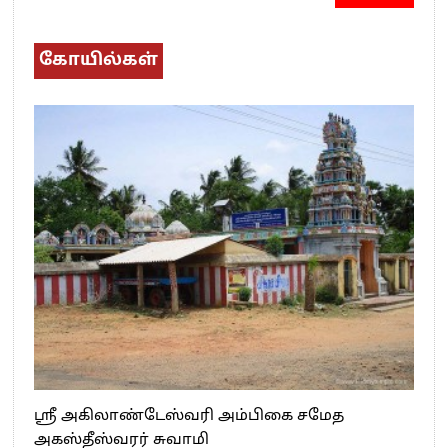
கோயில்கள்
ஸ்ரீ அகிலாண்டேஸ்வரி அம்பிகை சமேத
அகஸ்தீஸ்வரர் சுவாமி