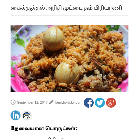
எங்களை நீக்குவதற்கு இபிஎஸ்க்கு அதிகாரம் இல்லை.. – சி. வி.சண்முகம்
கைக்குத்தல் அரிசி முட்டை தம் பிரியாணி
எஸ்.பி.வேலுமணி, சி.வி.சண்முகம் உள்ளிட்ட MLA-க்கள் பதவி பறிப்பு
”நீட் தேர்வை முழுமையாக ரத்து செய்ய வேண்டும்”- முதல்வர் விஜய்
“மாணவர்கள் நடத்திய மொழிப்போரில் ஸ்டிக்கர் ஒட்டிக்கொண்டது திமுக”- பாமக
தலைவர் அன்புமணி ராமதாஸ்
பிரவீன் சக்ரவர்த்தியின் கருத்து காங்கிரஸ் தலைமையின் கருத்து கிடையாது – கார்த்தி
சிதம்பரம்
“ஜெயலலிதா அவர்களே என் ரோல் மாடல்” -பிரேமலதா விஜயகாந்த் பேட்டி
ராகுல் காந்தி கைது – தவெக தலைவர் விஜய் கண்டனம்
செத்து சாம்பல் ஆனாலும் தனித்துதான் போட்டி – சீமான்
பாகிஸ்தானின் அணு ஆயுத மிரட்டலுக்கு அஞ்சமாட்டோம் – இந்தியா
மத்திய ஆசிரியர் தகுதித் தேர்வு: பட்டதாரிகள் அக்.16 வரை விண்ணப்பிக்கலாம்
தமிழக சட்டப்பேரவையில் காலியிடங்கள் 6 ஆக உயர்வு
September 12, 2017
tamil.boldsky.com
தேவையான பொருட்கள்: