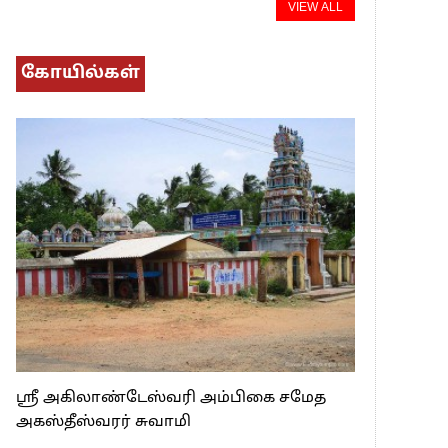
VIEW ALL
கோயில்கள்
ஸ்ரீ அகிலாண்டேஸ்வரி அம்பிகை சமேத
அகஸ்தீஸ்வரர் சுவாமி