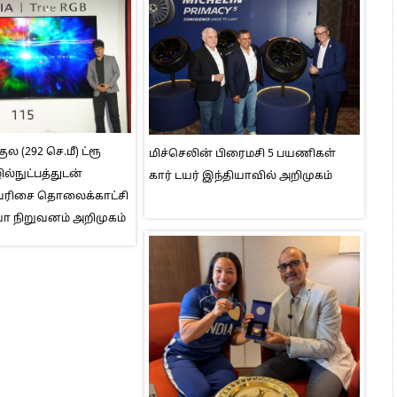
ுல (292 செ.மீ) ட்ரூ
மிச்செலின் பிரைமசி 5 பயணிகள்
ல்நுட்பத்துடன்
கார் டயர் இந்தியாவில் அறிமுகம்
I வரிசை தொலைக்காட்சி
ா நிறுவனம் அறிமுகம்