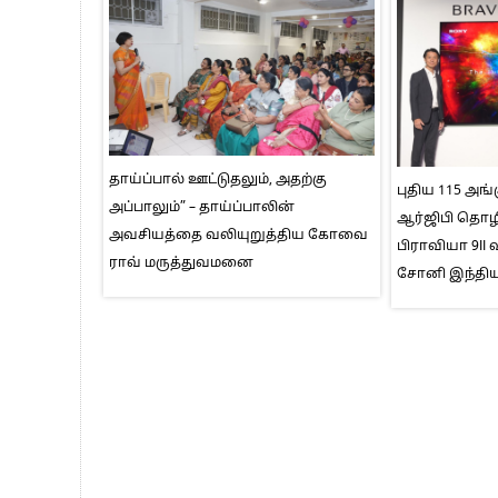
தாய்ப்பால் ஊட்டுதலும், அதற்கு
புதிய 115 அங்க
அப்பாலும்” – தாய்ப்பாலின்
ஆர்ஜிபி தொழி
அவசியத்தை வலியுறுத்திய கோவை
பிராவியா 9I
ராவ் மருத்துவமனை
சோனி இந்திய