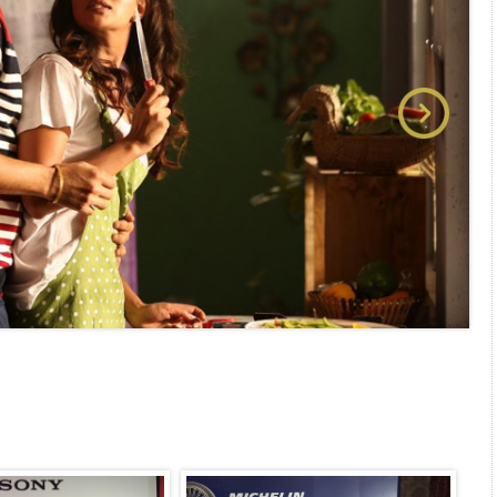
 அஞ்சமாட்டோம் – இந்தியா
ாரிகள் அக்.16 வரை விண்ணப்பிக்கலாம்
6 ஆக உயர்வு