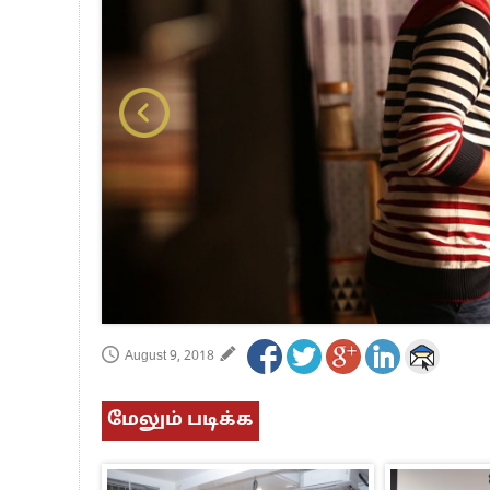
பாகிஸ்தானின் அணு ஆயுத மிரட்டலுக்கு
மத்திய ஆசிரியர் தகுதித் தேர்வு: பட்டத
தமிழக சட்டப்பேரவையில் காலியிடங்கள் 
August 9, 2018
மேலும் படிக்க