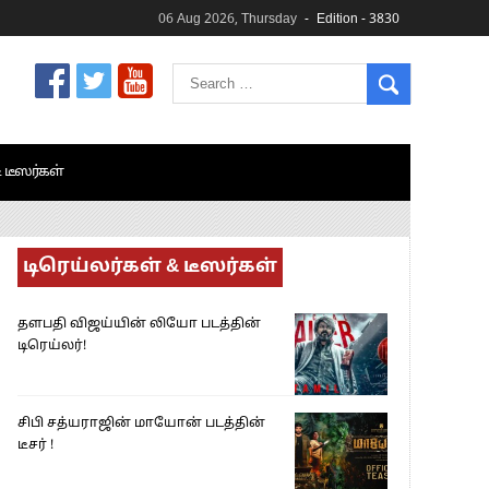
06 Aug 2026, Thursday
Edition - 3830
& டீஸர்கள்
டிரெய்லர்கள் & டீஸர்கள்
தளபதி விஜய்யின் லியோ படத்தின்
டிரெய்லர்!
சிபி சத்யராஜின் மாயோன் படத்தின்
டீசர் !