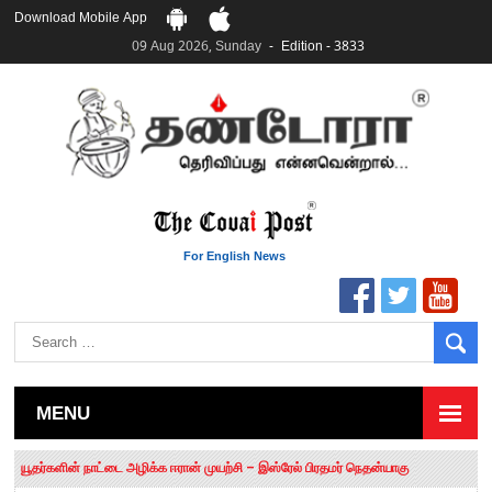
Download Mobile App
09 Aug 2026, Sunday
Edition - 3833
For English News
MENU
தமிழக சட்டப்பேரவையில் காலியிடங்கள் 6 ஆக உயர்வு
யூதர்களின் நாட்டை அழிக்க ஈரான் முயற்சி – இஸ்ரேல் பிரதமர் நெதன்யாகு
“மக்களால் நிராகரிக்கப்பட்டவர் ஸ்டாலின்!” – செங்கோட்டையன்