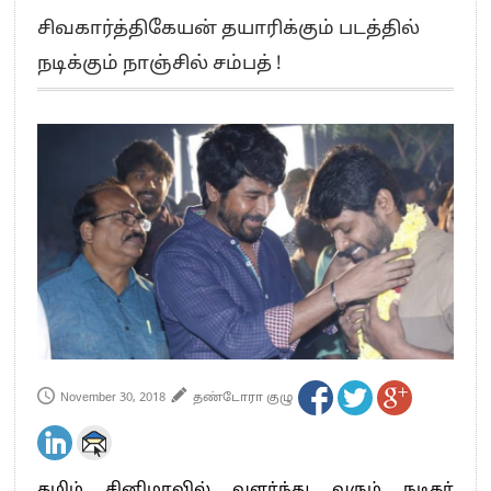
எங்களை நீக்குவதற்கு இபிஎஸ்க்கு அதிகாரம் இல்லை.. – சி. வி.சண்முகம்
சிவகார்த்திகேயன் தயாரிக்கும் படத்தில்
எஸ்.பி.வேலுமணி, சி.வி.சண்முகம் உள்ளிட்ட MLA-க்கள் பதவி பறிப்பு
நடிக்கும் நாஞ்சில் சம்பத் !
”நீட் தேர்வை முழுமையாக ரத்து செய்ய வேண்டும்”- முதல்வர் விஜய்
“மாணவர்கள் நடத்திய மொழிப்போரில் ஸ்டிக்கர் ஒட்டிக்கொண்டது திமுக”- பாமக
தலைவர் அன்புமணி ராமதாஸ்
பிரவீன் சக்ரவர்த்தியின் கருத்து காங்கிரஸ் தலைமையின் கருத்து கிடையாது – கார்த்தி
சிதம்பரம்
“ஜெயலலிதா அவர்களே என் ரோல் மாடல்” -பிரேமலதா விஜயகாந்த் பேட்டி
ராகுல் காந்தி கைது – தவெக தலைவர் விஜய் கண்டனம்
செத்து சாம்பல் ஆனாலும் தனித்துதான் போட்டி – சீமான்
பாகிஸ்தானின் அணு ஆயுத மிரட்டலுக்கு அஞ்சமாட்டோம் – இந்தியா
மத்திய ஆசிரியர் தகுதித் தேர்வு: பட்டதாரிகள் அக்.16 வரை விண்ணப்பிக்கலாம்
தமிழக சட்டப்பேரவையில் காலியிடங்கள் 6 ஆக உயர்வு
November 30, 2018
தண்டோரா குழு
தமிழ் சினிமாவில் வளர்ந்து வரும் நடிகர்