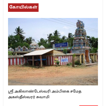
கோயில்கள்
ஸ்ரீ அகிலாண்டேஸ்வரி அம்பிகை சமேத
அகஸ்தீஸ்வரர் சுவாமி