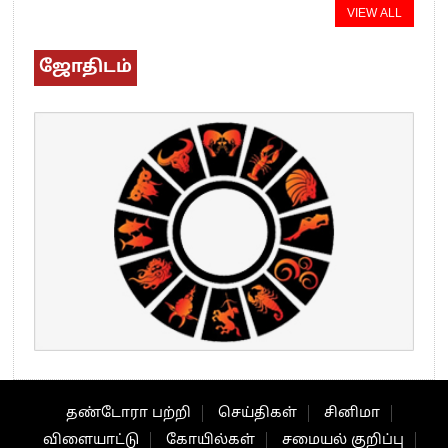
VIEW ALL
ஜோதிடம்
தண்டோரா பற்றி
செய்திகள்
சினிமா
விளையாட்டு
கோயில்கள்
சமையல் குறிப்பு