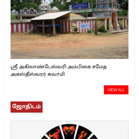
ஸ்ரீ அகிலாண்டேஸ்வரி அம்பிகை சமேத
அகஸ்தீஸ்வரர் சுவாமி
VIEW ALL
ஜோதிடம்