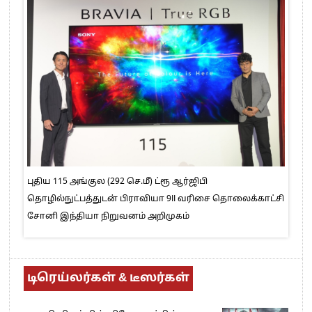
புதிய 115 அங்குல (292 செ.மீ) ட்ரூ ஆர்ஜிபி
தொழில்நுட்பத்துடன் பிராவியா 9II வரிசை தொலைக்காட்சி
சோனி இந்தியா நிறுவனம் அறிமுகம்
டிரெய்லர்கள் & டீஸர்கள்