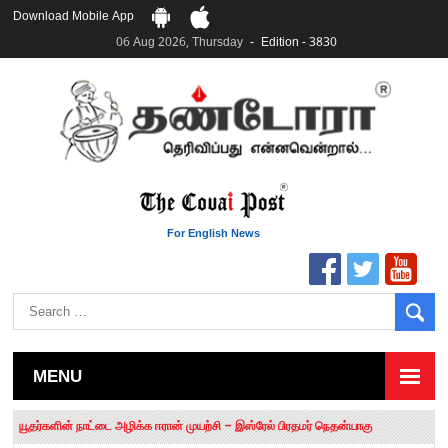
Download Mobile App
06 Aug 2026, Thursday
Edition - 3830
For English News
MENU
தமிழக சட்டப்பேரவையில் காலியிடங்கள் 6 ஆக உயர்வு
யூதர்களின் நாட்டை அழிக்க ஈரான் முயற்சி – இஸ்ரேல் பிரதமர் நெதன்யாகு
“மக்களால் நிராகரிக்கப்பட்டவர் ஸ்டாலின்!” – செங்கோட்டையன்