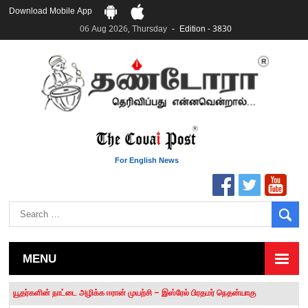
Download Mobile App
06 Aug 2026, Thursday
Edition - 3830
For English News
MENU
தமிழக சட்டப்பேரவையில் காலியிடங்கள் 6 ஆக உயர்வு
யூதர்களின் நாட்டை அழிக்க ஈரான் முயற்சி – இஸ்ரேல் பிரதமர் நெதன்யாகு
“மக்களால் நிராகரிக்கப்பட்டவர் ஸ்டாலின்!” – செங்கோட்டையன்