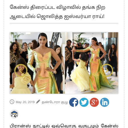
எங்களை நீக்குவதற்கு இபிஎஸ்க்கு அதிகாரம் இல்லை.. – சி. வி.சண்முகம்
கேன்ஸ் திரைப்பட விழாவில் தங்க நிற
எஸ்.பி.வேலுமணி, சி.வி.சண்முகம் உள்ளிட்ட MLA-க்கள் பதவி பறிப்பு
ஆடையில் ஜொலித்த ஐஸ்வர்யா ராய்!
”நீட் தேர்வை முழுமையாக ரத்து செய்ய வேண்டும்”- முதல்வர் விஜய்
“மாணவர்கள் நடத்திய மொழிப்போரில் ஸ்டிக்கர் ஒட்டிக்கொண்டது திமுக”- பாமக
தலைவர் அன்புமணி ராமதாஸ்
பிரவீன் சக்ரவர்த்தியின் கருத்து காங்கிரஸ் தலைமையின் கருத்து கிடையாது – கார்த்தி
சிதம்பரம்
“ஜெயலலிதா அவர்களே என் ரோல் மாடல்” -பிரேமலதா விஜயகாந்த் பேட்டி
ராகுல் காந்தி கைது – தவெக தலைவர் விஜய் கண்டனம்
செத்து சாம்பல் ஆனாலும் தனித்துதான் போட்டி – சீமான்
பாகிஸ்தானின் அணு ஆயுத மிரட்டலுக்கு அஞ்சமாட்டோம் – இந்தியா
மத்திய ஆசிரியர் தகுதித் தேர்வு: பட்டதாரிகள் அக்.16 வரை விண்ணப்பிக்கலாம்
தமிழக சட்டப்பேரவையில் காலியிடங்கள் 6 ஆக உயர்வு
May 20, 2019
தண்டோரா குழு
பிரான்ஸ் நாட்டில் ஒவ்வொரு வருடமும் கேன்ஸ்