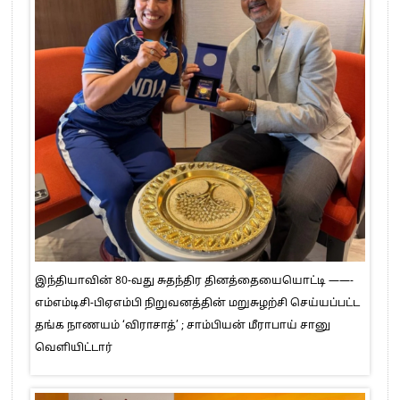
இந்தியாவின் 80-வது சுதந்திர தினத்தையையொட்டி ——-
எம்எம்டிசி-பிஏஎம்பி நிறுவனத்தின் மறுசுழற்சி செய்யப்பட்ட
தங்க நாணயம் ‘விராசாத்’ ; சாம்பியன் மீராபாய் சானு
வெளியிட்டார்