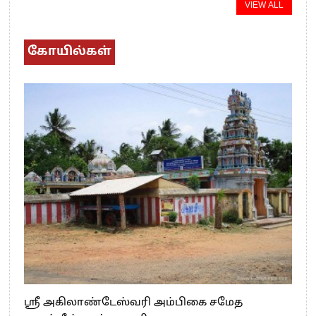
VIEW ALL
கோயில்கள்
ஸ்ரீ அகிலாண்டேஸ்வரி அம்பிகை சமேத