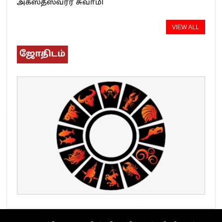
அகஸ்தீஸ்வரர் சுவாமி
VIEW ALL
ஜோதிடம்