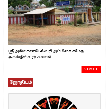
ஸ்ரீ அகிலாண்டேஸ்வரி அம்பிகை சமேத
அகஸ்தீஸ்வரர் சுவாமி
VIEW ALL
ஜோதிடம்