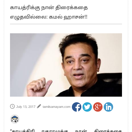
எங்களை நீக்குவதற்கு இபிஎஸ்க்கு அதிகாரம் இல்லை.. – சி. வி.சண்முகம்
காயத்ரிக்கு நான் திரைக்கதை
எஸ்.பி.வேலுமணி, சி.வி.சண்முகம் உள்ளிட்ட MLA-க்கள் பதவி பறிப்பு
எழுதவில்லை: கமல் ஹாசன்!!
”நீட் தேர்வை முழுமையாக ரத்து செய்ய வேண்டும்”- முதல்வர் விஜய்
“மாணவர்கள் நடத்திய மொழிப்போரில் ஸ்டிக்கர் ஒட்டிக்கொண்டது திமுக”- பாமக
தலைவர் அன்புமணி ராமதாஸ்
பிரவீன் சக்ரவர்த்தியின் கருத்து காங்கிரஸ் தலைமையின் கருத்து கிடையாது – கார்த்தி
சிதம்பரம்
“ஜெயலலிதா அவர்களே என் ரோல் மாடல்” -பிரேமலதா விஜயகாந்த் பேட்டி
ராகுல் காந்தி கைது – தவெக தலைவர் விஜய் கண்டனம்
செத்து சாம்பல் ஆனாலும் தனித்துதான் போட்டி – சீமான்
பாகிஸ்தானின் அணு ஆயுத மிரட்டலுக்கு அஞ்சமாட்டோம் – இந்தியா
மத்திய ஆசிரியர் தகுதித் தேர்வு: பட்டதாரிகள் அக்.16 வரை விண்ணப்பிக்கலாம்
தமிழக சட்டப்பேரவையில் காலியிடங்கள் 6 ஆக உயர்வு
July 13, 2017
tamilsamayam.com
“காயத்திரி ரகுராமுக்கு நான் திரைக்கதை