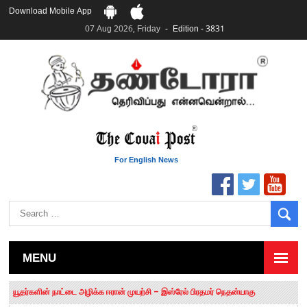
Download Mobile App
07 Aug 2026, Friday
Edition - 3831
For English News
MENU
தமிழக சட்டப்பேரவையில் காலியிடங்கள் 6 ஆக உயர்வு
யூதர்களின் நாட்டை அழிக்க ஈரான் முயற்சி – இஸ்ரேல் பிரதமர் நெதன்யாகு
“மக்களால் நிராகரிக்கப்பட்டவர் ஸ்டாலின்!” – செங்கோட்டையன்