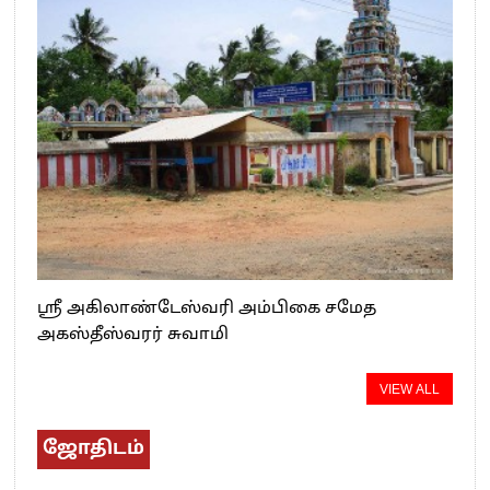
ஸ்ரீ அகிலாண்டேஸ்வரி அம்பிகை சமேத
அகஸ்தீஸ்வரர் சுவாமி
VIEW ALL
ஜோதிடம்