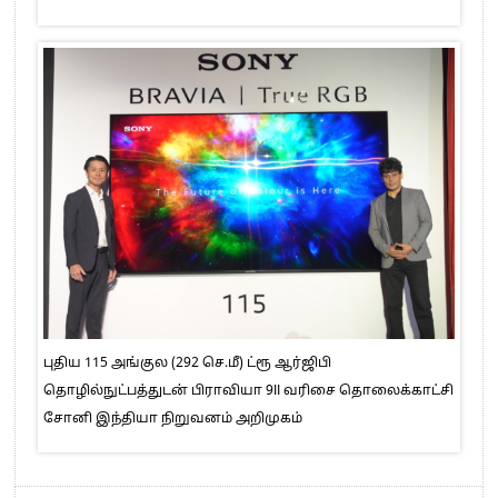
புதிய 115 அங்குல (292 செ.மீ) ட்ரூ ஆர்ஜிபி
தொழில்நுட்பத்துடன் பிராவியா 9II வரிசை தொலைக்காட்சி
சோனி இந்தியா நிறுவனம் அறிமுகம்