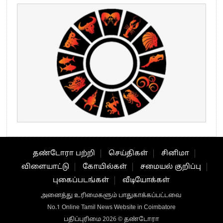
தண்டோரா பற்றி
செய்திகள்
சினிமா
விளையாட்டு
கோயில்கள்
சமையல் குறிப்பு
புகைப்படங்கள்
வீடியோக்கள்
அனைத்து உரிமைகளும் பாதுகாக்கப்பட்டவை
No.1 Online Tamil News Website in Coimbatore
பதிப்புரிமை 2026 © தண்டோரா