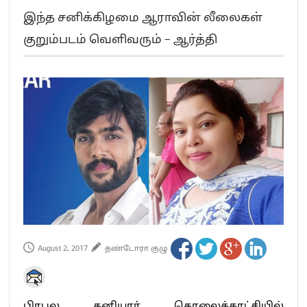
எங்களை நீக்குவதற்கு இபிஎஸ்க்கு அதிகாரம் இல்லை.. – சி. வி.சண்முகம்
இந்த சனிக்கிழமை ஆராவின் லீலைகள்
எஸ்.பி.வேலுமணி, சி.வி.சண்முகம் உள்ளிட்ட MLA-க்கள் பதவி பறிப்பு
குறும்படம் வெளிவரும் – ஆர்த்தி
”நீட் தேர்வை முழுமையாக ரத்து செய்ய வேண்டும்”- முதல்வர் விஜய்
“மாணவர்கள் நடத்திய மொழிப்போரில் ஸ்டிக்கர் ஒட்டிக்கொண்டது திமுக”- பாமக
தலைவர் அன்புமணி ராமதாஸ்
பிரவீன் சக்ரவர்த்தியின் கருத்து காங்கிரஸ் தலைமையின் கருத்து கிடையாது – கார்த்தி
சிதம்பரம்
“ஜெயலலிதா அவர்களே என் ரோல் மாடல்” -பிரேமலதா விஜயகாந்த் பேட்டி
ராகுல் காந்தி கைது – தவெக தலைவர் விஜய் கண்டனம்
செத்து சாம்பல் ஆனாலும் தனித்துதான் போட்டி – சீமான்
பாகிஸ்தானின் அணு ஆயுத மிரட்டலுக்கு அஞ்சமாட்டோம் – இந்தியா
மத்திய ஆசிரியர் தகுதித் தேர்வு: பட்டதாரிகள் அக்.16 வரை விண்ணப்பிக்கலாம்
தமிழக சட்டப்பேரவையில் காலியிடங்கள் 6 ஆக உயர்வு
August 2, 2017
தண்டோரா குழு
பிரபல தனியார் தொலைக்காட்சியில்