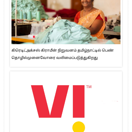
கிரெடிட்அக்சஸ் கிராமீன் நிறுவனம் தமிழ்நாட்டில் பெண்
தொழில்முனைவோரை வலிமைப்படுத்துகிறது