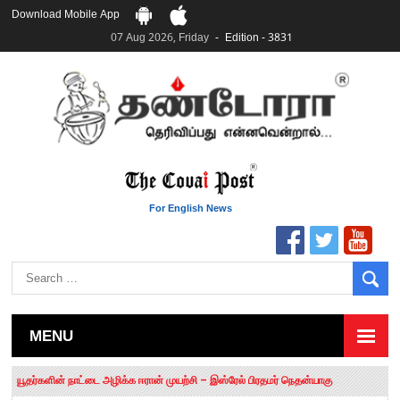
Download Mobile App
07 Aug 2026, Friday
Edition - 3831
For English News
MENU
தமிழக சட்டப்பேரவையில் காலியிடங்கள் 6 ஆக உயர்வு
யூதர்களின் நாட்டை அழிக்க ஈரான் முயற்சி – இஸ்ரேல் பிரதமர் நெதன்யாகு
“மக்களால் நிராகரிக்கப்பட்டவர் ஸ்டாலின்!” – செங்கோட்டையன்