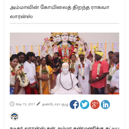
எங்களை நீக்குவதற்கு இபிஎஸ்க்கு அதிகாரம் இல்லை.. – சி. வி.சண்முகம்
அம்மாவின் கோயிலைத் திறந்த ராகவா
எஸ்.பி.வேலுமணி, சி.வி.சண்முகம் உள்ளிட்ட MLA-க்கள் பதவி பறிப்பு
லாரன்ஸ்
”நீட் தேர்வை முழுமையாக ரத்து செய்ய வேண்டும்”- முதல்வர் விஜய்
“மாணவர்கள் நடத்திய மொழிப்போரில் ஸ்டிக்கர் ஒட்டிக்கொண்டது திமுக”- பாமக
தலைவர் அன்புமணி ராமதாஸ்
பிரவீன் சக்ரவர்த்தியின் கருத்து காங்கிரஸ் தலைமையின் கருத்து கிடையாது – கார்த்தி
சிதம்பரம்
“ஜெயலலிதா அவர்களே என் ரோல் மாடல்” -பிரேமலதா விஜயகாந்த் பேட்டி
ராகுல் காந்தி கைது – தவெக தலைவர் விஜய் கண்டனம்
செத்து சாம்பல் ஆனாலும் தனித்துதான் போட்டி – சீமான்
பாகிஸ்தானின் அணு ஆயுத மிரட்டலுக்கு அஞ்சமாட்டோம் – இந்தியா
மத்திய ஆசிரியர் தகுதித் தேர்வு: பட்டதாரிகள் அக்.16 வரை விண்ணப்பிக்கலாம்
தமிழக சட்டப்பேரவையில் காலியிடங்கள் 6 ஆக உயர்வு
May 15, 2017
தண்டோரா குழு
நடிகர் லாரன்ஸ் தன் அம்மா கண்மணிக்கு கட்டிய