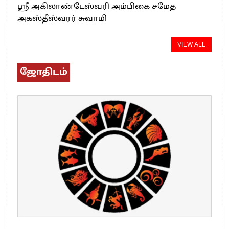
ஸ்ரீ அகிலாண்டேஸ்வரி அம்பிகை சமேத
அகஸ்தீஸ்வரர் சுவாமி
VIEW ALL
ஜோதிடம்