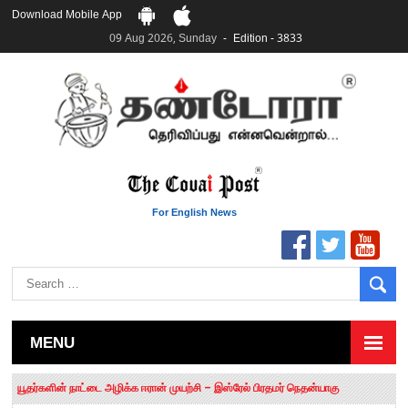
Download Mobile App
09 Aug 2026, Sunday
Edition - 3833
For English News
MENU
தமிழக சட்டப்பேரவையில் காலியிடங்கள் 6 ஆக உயர்வு
யூதர்களின் நாட்டை அழிக்க ஈரான் முயற்சி – இஸ்ரேல் பிரதமர் நெதன்யாகு
“மக்களால் நிராகரிக்கப்பட்டவர் ஸ்டாலின்!” – செங்கோட்டையன்