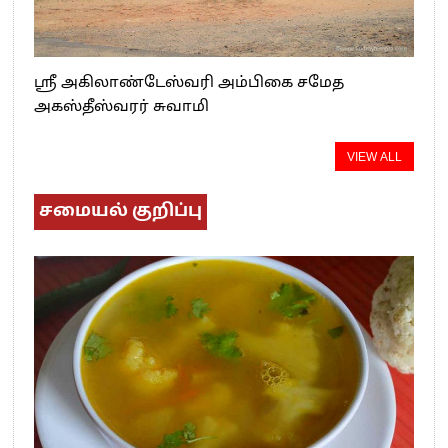
ஸ்ரீ அகிலாண்டேஸ்வரி அம்பிகை சமேத
அகஸ்தீஸ்வரர் சுவாமி
VIEW ALL
சமையல் குறிப்பு