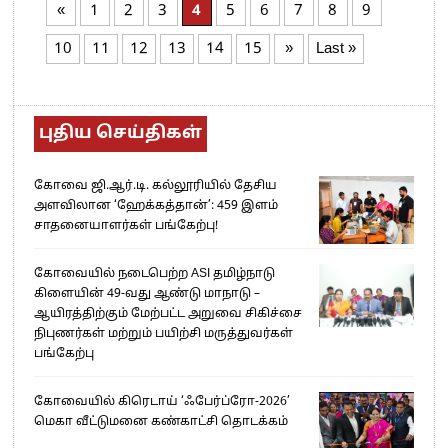
«
1
2
3
4
5
6
7
8
9
10
11
12
13
14
15
»
Last »
புதிய செய்திகள்
கோவை ஜி.ஆர்.டி. கல்லூரியில் தேசிய
அளவிலான ‘ஹேக்கத்தான்’: 459 இளம்
சாதனையாளர்கள் பங்கேற்பு!
கோவையில் நடைபெற்ற ASI தமிழ்நாடு
கிளையின் 49-வது ஆண்டு மாநாடு –
ஆயிரத்திற்கும் மேற்பட்ட அறுவை சிகிச்சை
நிபுணர்கள் மற்றும் பயிற்சி மருத்துவர்கள்
பங்கேற்பு
கோவையில் கிரெடாய் ‘ஃபேர்ப்ரோ-2026’
மெகா வீட்டுமனை கண்காட்சி தொடக்கம்