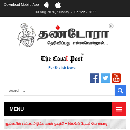
Download Mobile App
09 Aug 2026, Sunday
Edition - 3833
For English News
MENU
தமிழக சட்டப்பேரவையில் காலியிடங்கள் 6 ஆக உயர்வு
யூதர்களின் நாட்டை அழிக்க ஈரான் முயற்சி – இஸ்ரேல் பிரதமர் நெதன்யாகு
“மக்களால் நிராகரிக்கப்பட்டவர் ஸ்டாலின்!” – செங்கோட்டையன்