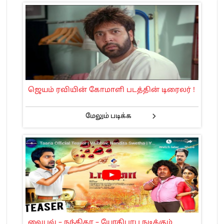
ஜெயம் ரவியின் கோமாளி படத்தின் டிரைலர் !
மேலும் படிக்க
வைபவ் – நந்திதா – யோகிபாபு நடிக்கும்