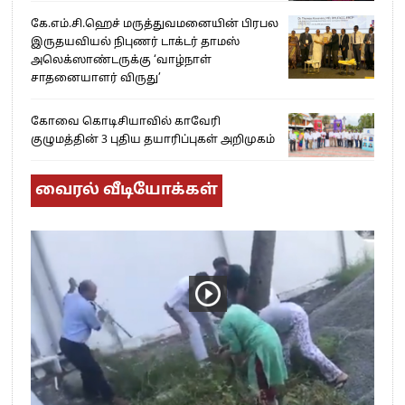
கே.எம்.சி.ஹெச் மருத்துவமனையின் பிரபல
இருதயவியல் நிபுணர் டாக்டர் தாமஸ்
அலெக்ஸாண்டருக்கு ‘வாழ்நாள்
சாதனையாளர் விருது’
கோவை கொடிசியாவில் காவேரி
குழுமத்தின் 3 புதிய தயாரிப்புகள் அறிமுகம்
வைரல் வீடியோக்கள்