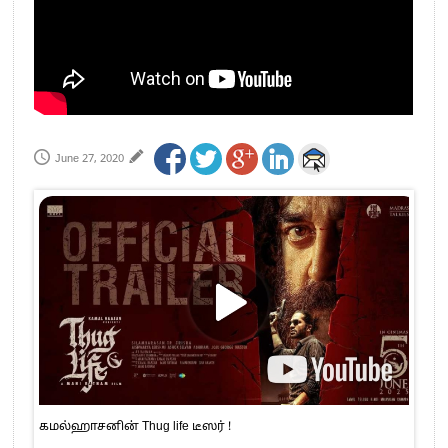
June 27, 2020
கமல்ஹாசனின் Thug life டீஸர் !