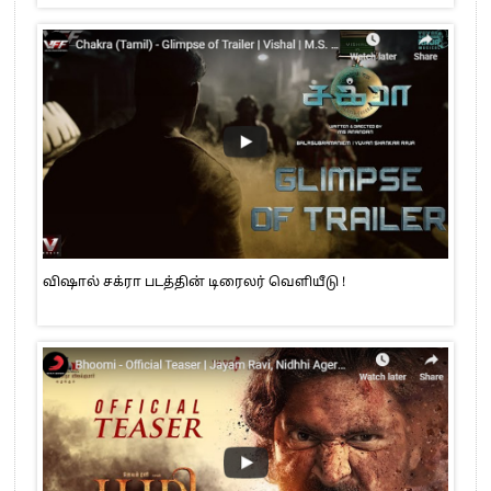
விஷால் சக்ரா படத்தின் டிரைலர் வெளியீடு !