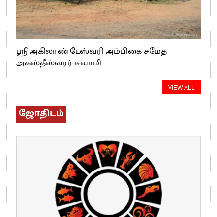
ஸ்ரீ அகிலாண்டேஸ்வரி அம்பிகை சமேத
அகஸ்தீஸ்வரர் சுவாமி
VIEW ALL
ஜோதிடம்