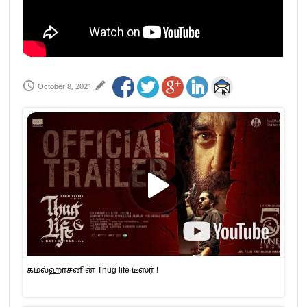
October 8, 2021
கமல்ஹாசனின் Thug life டீஸர் !