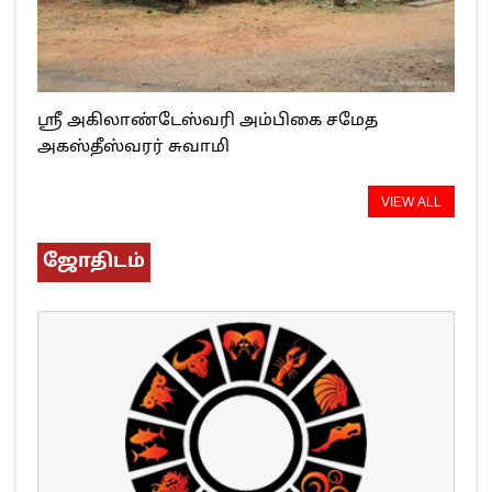
ஸ்ரீ அகிலாண்டேஸ்வரி அம்பிகை சமேத
அகஸ்தீஸ்வரர் சுவாமி
VIEW ALL
ஜோதிடம்