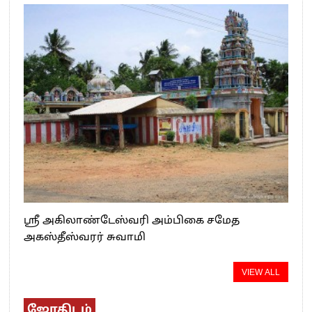
ஸ்ரீ அகிலாண்டேஸ்வரி அம்பிகை சமேத
அகஸ்தீஸ்வரர் சுவாமி
VIEW ALL
ஜோதிடம்