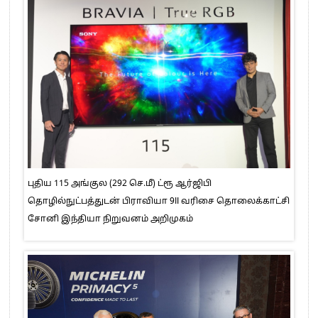
புதிய 115 அங்குல (292 செ.மீ) ட்ரூ ஆர்ஜிபி
தொழில்நுட்பத்துடன் பிராவியா 9II வரிசை தொலைக்காட்சி
சோனி இந்தியா நிறுவனம் அறிமுகம்