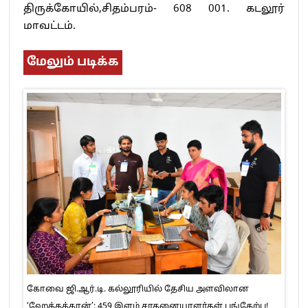
திருக்கோயில்,சிதம்பரம்- 608 001. கடலூர்
மாவட்டம்.
மேலும் படிக்க
கோவை ஜி.ஆர்.டி. கல்லூரியில் தேசிய அளவிலான
‘ஹேக்கத்தான்’: 459 இளம் சாதனையாளர்கள் பங்கேற்பு!