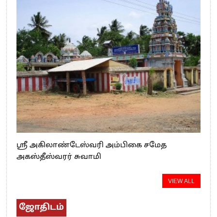
ஸ்ரீ அகிலாண்டேஸ்வரி அம்பிகை சமேத
அகஸ்தீஸ்வரர் சுவாமி
VIEW ALL
ஜோதிடம்