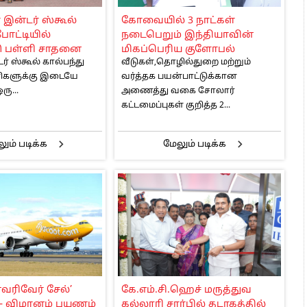
 அஞ்சமாட்டோம் – இந்தியா
ன்டர் ஸ்கூல்
கோவையில் 3 நாட்கள்
ாரிகள் அக்.16 வரை விண்ணப்பிக்கலாம்
போட்டியில்
நடைபெறும் இந்தியாவின்
6 ஆக உயர்வு
ு பள்ளி சாதனை
மிகப்பெரிய குளோபல்
ர் ஸ்கூல் கால்பந்து
வீடுகள்,தொழில்துறை மற்றும்
சோலார் கண்காட்சி துவக்கம்
ளிகளுக்கு இடையே
வர்த்தக பயன்பாட்டுக்கான
ு...
அணைத்து வகை சோலார்
கட்டமைப்புகள் குறித்த 2...
ும் படிக்க
மேலும் படிக்க
எவரிவேர் சேல்’
கே.எம்.சி.ஹெச் மருத்துவ
! – விமானம் பயணம்
கல்லூரி சார்பில் தடாகத்தில்