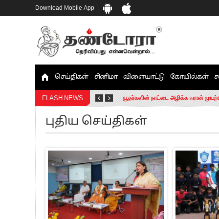
Download Mobile App
செய்திகள்
சினிமா
விளையாட்டு
கோயில்கள்
ச
தமிழக சட்டப்பேரவையில் காலியிடங்கள் 
யூதர்களின் நாட்டை அழிக்க ஈரான் முயற்
FLASH NEWS
“மக்களால் நிராகரிக்கப்பட்டவர் ஸ்டாலி
புதிய செய்திகள்
எங்களை நீக்குவதற்கு இபிஎஸ்க்கு அதிக
எஸ்.பி.வேலுமணி, சி.வி.சண்முகம் உள்ளி
”நீட் தேர்வை முழுமையாக ரத்து செய்ய வ
“மாணவர்கள் நடத்திய மொழிப்போரில் ஸ்
பிரவீன் சக்ரவர்த்தியின் கருத்து காங்கி
“ஜெயலலிதா அவர்களே என் ரோல் மாடல்” -
ராகுல் காந்தி கைது – தவெக தலைவர் வ
செத்து சாம்பல் ஆனாலும் தனித்துதான் ப