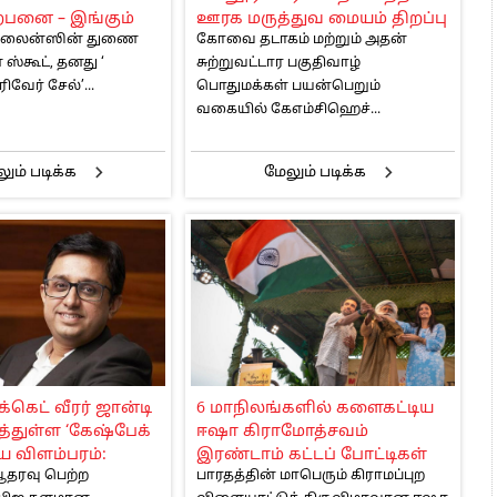
ற்பனை – இங்கும்
ஊரக மருத்துவ மையம் திறப்பு
 ஏர்லைன்ஸின் துணை
கோவை தடாகம் மற்றும் அதன்
ெல்ல சலுகை
்கூட், தனது ‘
சுற்றுவட்டார பகுதிவாழ்
பாய்.5,900-லிருந்து
ிவேர் சேல்’...
பொதுமக்கள் பயன்பெறும்
வகையில் கேஎம்சிஹெச்...
ும் படிக்க
மேலும் படிக்க
்கெட் வீரர் ஜான்டி
6 மாநிலங்களில் களைகட்டிய
த்துள்ள ‘கேஷ்பேக்
ஈஷா கிராமோத்சவம்
ிய விளம்பரம்:
இரண்டாம் கட்டப் போட்டிகள்
 ஆதரவு பெற்ற
பாரதத்தின் மாபெரும் கிராமப்புற
ி அறிமுகம்
-பெங்களூருவில் சத்குருவுடன்