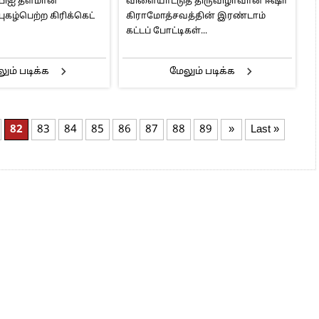
ுபிஐ தளமான
விளையாட்டுத் திருவிழாவான ஈஷா
ராபின் உத்தப்பா பங்கேற்பு
புகழ்பெற்ற கிரிக்கெட்
கிராமோத்சவத்தின் இரண்டாம்
கட்டப் போட்டிகள்...
ும் படிக்க
மேலும் படிக்க
82
83
84
85
86
87
88
89
»
Last »