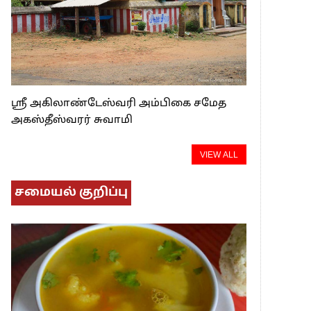
ஸ்ரீ அகிலாண்டேஸ்வரி அம்பிகை சமேத
அகஸ்தீஸ்வரர் சுவாமி
VIEW ALL
சமையல் குறிப்பு