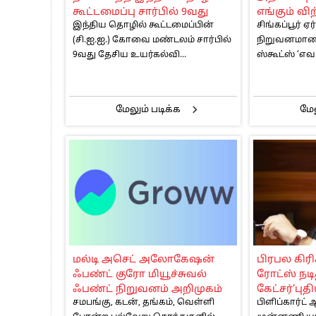
கூட்டமைப்பு சார்பில் 9வது
எங்கும் வி
இந்திய தொழில் கூட்டமைப்பின்
சிங்கப்பூர்
தேசிய உயர்கல்வி மாநாடு
அங்கும் ச
(சி.ஐ.ஐ.) கோவை மண்டலம் சார்பில்
நிறுவனமான ஸ
கட்டணம் ரூ
9வது தேசிய உயர்கல்வி...
ஸ்கூட்ஸ் ‘எவர
துவக்கம்
மேலும் படிக்க
மேல
மல்டி அசெட் அலோகேஷன்
பிரபல கிரிக
ஃபண்ட் குரோ மியூச்சுவல்
ரோட்ஸ் நடி
ஃபண்ட் நிறுவனம் அறிமுகம்
கேட்சர்’புத
சமபங்கு, கடன், தங்கம், வெள்ளி
பிளிப்கார்ட்
சூப்பர்.மண