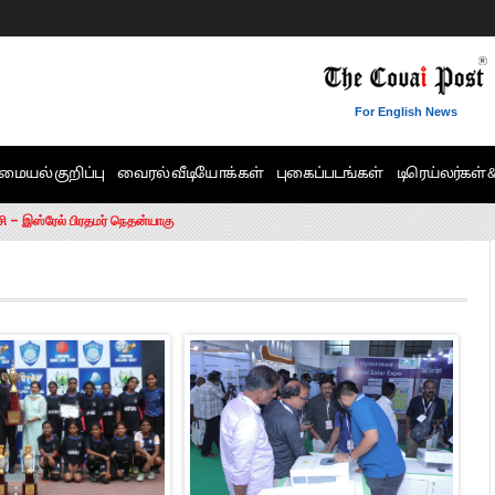
For English News
மையல் குறிப்பு
வைரல் வீடியோக்கள்
புகைப்படங்கள்
டிரெய்லர்கள் 
6 ஆக உயர்வு
சி – இஸ்ரேல் பிரதமர் நெதன்யாகு
ன்!” – செங்கோட்டையன்
ாரம் இல்லை.. – சி. வி.சண்முகம்
ட்ட MLA-க்கள் பதவி பறிப்பு
ேண்டும்”- முதல்வர் விஜய்
டிக்கர் ஒட்டிக்கொண்டது திமுக”- பாமக தலைவர் அன்புமணி ராமதாஸ்
ரஸ் தலைமையின் கருத்து கிடையாது – கார்த்தி சிதம்பரம்
பிரேமலதா விஜயகாந்த் பேட்டி
ிஜய் கண்டனம்
ோட்டி – சீமான்