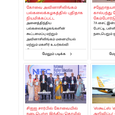
பாகிஸ்தானின் அணு ஆயுத மிரட்டலுக்கு
கோவை அவினாசிலிங்கம்
சஹோதயா இ
மத்திய ஆசிரியர் தகுதித் தேர்வு: பட்டத
பல்கலைக்கழகத்தில் புதிதாக
கால்பந்து 
தமிழக சட்டப்பேரவையில் காலியிடங்கள் 
நியமிக்கப்பட்ட
கேம்போர்ட
அனைத்திந்திய
7A சைட் இன்ட
துணைவேந்தர்களின்
பல்கலைக்கழகங்களின்
போட்டி, பள்
வட்டமேசை மாநாடு!
கூட்டமைப்பு மற்றும்
நடைபெறும் ஒர
அவினாசிலிங்கம் மனையியல்
மற்றும் மகளிர் உயர்கல்வி
நிறுவனம்...
மேலும் படிக்க
மேல
சிஐஐ சார்பில் கோவையில்
‘ஸ்கூட்ஸ் ‘
நடைபெற்ற இந்திய தொழில்
அறிவிப்பு