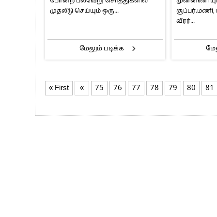
போன்ற பல்வேறு சொத்துகளில்
முன்னணி ய
முதலீடு செய்யும் ஒரு...
சூப்பர்.மணி, 
வீரர்...
மேலும் படிக்க
மேல
« First
«
75
76
77
78
79
80
81