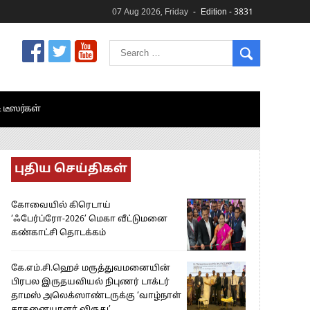
07 Aug 2026, Friday
Edition - 3831
& டீஸர்கள்
புதிய செய்திகள்
கோவையில் கிரெடாய்
‘ஃபேர்ப்ரோ-2026’ மெகா வீட்டுமனை
கண்காட்சி தொடக்கம்
கே.எம்.சி.ஹெச் மருத்துவமனையின்
பிரபல இருதயவியல் நிபுணர் டாக்டர்
தாமஸ் அலெக்ஸாண்டருக்கு ‘வாழ்நாள்