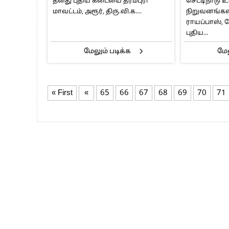
தனது புதிய கடையை தர்மபுரி
செட்டிநாடு
மாவட்டம், அரூர், திரு.வி.க....
நிறுவனங்கள
ராயப்பாஸ், 
புதிய...
மேலும் படிக்க
மேல
« First
«
65
66
67
68
69
70
71