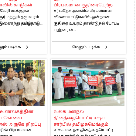
ோவில் காடுகள்
பிரபலமான குதிரையேற்ற
ேரி கூக்குரல்
சர்வதேச அளவில் பிரபலமான
போட்டியில் கோவையில்
ர் மற்றும் தருமபுரம்
விளையாட்டுகளில் ஒன்றான
பயிற்சி பெற்று வரும்
ணைந்து தமிழ்நாடு...
குதிரை உயரம் தாண்டுதல் போட்டி
மாணவர் தேர்வு
பஹ்ரைன்...
ும் படிக்க
மேலும் படிக்க
் உணவகத்தின்
உலக மனநல
ளை கோவை
தினத்தையொட்டி ஈஷா
்ஸ் அருகே திறப்பு
சார்பில் தமிழகமெங்கும்
ூரின் பிரபலமான
உலக மனநல தினத்தையொட்டி
நடைபெற்ற “மிராக்கிள் ஆப்