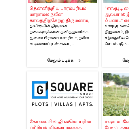
பாகிஸ்தானின் அணு ஆயுத மிரட்டலுக்கு
தென்னிந்திய பாரம்பரியம்
“எஸ்யூடி ல
மத்திய ஆசிரியர் தகுதித் தேர்வு: பட்டத
மாறாமல் நவீன
ஆல்பா 50 
தமிழக சட்டப்பேரவையில் காலியிடங்கள் 
காலத்திற்கேற்ற திருமணம்,
ஃபண்ட்” எ
தனிஷ்கின் திருமண
எஸ்யூடி லை
பண்டிகை கால நகைகள்:
இன்ஷூரன்
நகைகளுக்கான தனித்துவமிக்க
நிறுவனம், இந
தனிஷ்க்கின் ரிவா பிராண்ட்
அறிமுகம்
துணை பிராண்டான ரிவா, நவீன
சந்தையில் த
அறிமுகம்
வடிவமைப்புடன் கூடிய,...
செயல்படும்...
மேலும் படிக்க
மேல
கோவையில் ஜி ஸ்கொயரின்
ஈஷா காவேர
ப்ரீமியம் வில்லா மனைத்
பேரூர், த