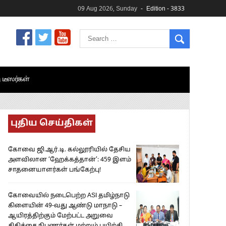
09 Aug 2026, Sunday
Edition - 3833
& டீஸர்கள்
புதிய செய்திகள்
கோவை ஜி.ஆர்.டி. கல்லூரியில் தேசிய
அளவிலான ‘ஹேக்கத்தான்’: 459 இளம்
சாதனையாளர்கள் பங்கேற்பு!
கோவையில் நடைபெற்ற ASI தமிழ்நாடு
கிளையின் 49-வது ஆண்டு மாநாடு –
ஆயிரத்திற்கும் மேற்பட்ட அறுவை