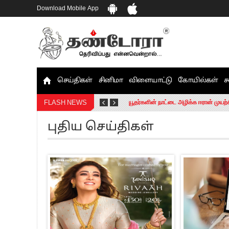
Download Mobile App
செய்திகள்
சினிமா
விளையாட்டு
கோயில்கள்
ச
தமிழக சட்டப்பேரவையில் காலியிடங்கள் 
யூதர்களின் நாட்டை அழிக்க ஈரான் முயற்
FLASH NEWS
“மக்களால் நிராகரிக்கப்பட்டவர் ஸ்டாலி
புதிய செய்திகள்
எங்களை நீக்குவதற்கு இபிஎஸ்க்கு அதிக
எஸ்.பி.வேலுமணி, சி.வி.சண்முகம் உள்ளி
”நீட் தேர்வை முழுமையாக ரத்து செய்ய வ
“மாணவர்கள் நடத்திய மொழிப்போரில் ஸ்
பிரவீன் சக்ரவர்த்தியின் கருத்து காங்கி
“ஜெயலலிதா அவர்களே என் ரோல் மாடல்” -
ராகுல் காந்தி கைது – தவெக தலைவர் வ
செத்து சாம்பல் ஆனாலும் தனித்துதான் ப