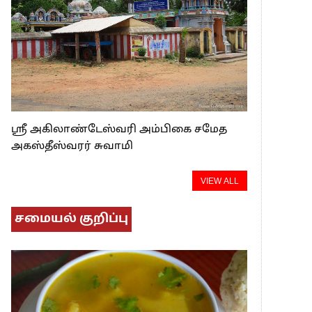
ஸ்ரீ அகிலாண்டேஸ்வரி அம்பிகை சமேத
அகஸ்தீஸ்வரர் சுவாமி
VIEW ALL
சமையல் குறிப்பு