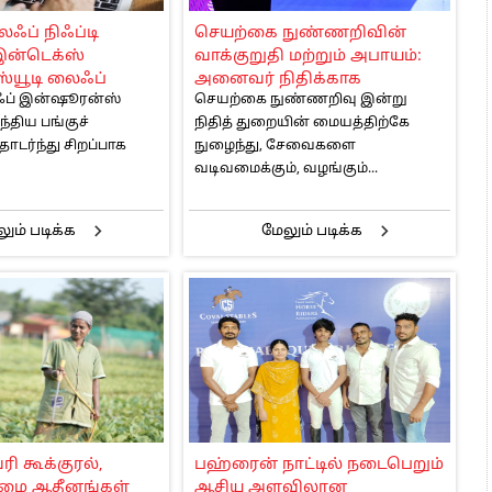
 அஞ்சமாட்டோம் – இந்தியா
ைஃப் நிஃப்டி
செயற்கை நுண்ணறிவின்
ாரிகள் அக்.16 வரை விண்ணப்பிக்கலாம்
இன்டெக்ஸ்
வாக்குறுதி மற்றும் அபாயம்:
6 ஆக உயர்வு
ஸ்யூடி லைஃப்
அனைவர் நிதிக்காக
ஃப் இன்ஷூரன்ஸ்
செயற்கை நுண்ணறிவு இன்று
ஸ் நிறுவனம்
பொறுப்பான நுண்ணறிவு
்திய பங்குச்
நிதித் துறையின் மையத்திற்கே
அவசியம் – என்பிசிஐ தலைவர்
ொடர்ந்து சிறப்பாக
நுழைந்து, சேவைகளை
அஜய் குமார் சௌதரி
வடிவமைக்கும், வழங்கும்...
அறிவுறுத்தல்
ும் படிக்க
மேலும் படிக்க
ி கூக்குரல்,
பஹ்ரைன் நாட்டில் நடைபெறும்
ருமை ஆதீனங்கள்
ஆசிய அளவிலான