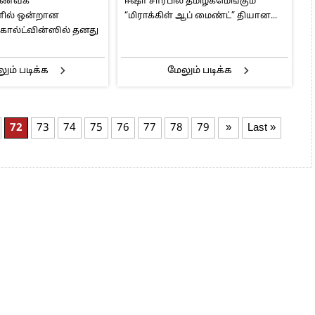
 உணவக
ஈஷா சார்பில் தமிழகமெங்கும்
மைண்ட்” தியான நிகழ்ச்சி!
ில் ஒன்றான
“மிராக்கிள் ஆப் மைண்ட்” தியான...
கோல்ட்வின்ஸில் தனது
ும் படிக்க
மேலும் படிக்க
72
73
74
75
76
77
78
79
»
Last »