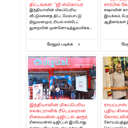
திட்டங்கள்: “ஜி ஸ்கொயர்
சார்பில் க
இந்தியாவின் மிகப்பெரிய
ஈஷாவின் காவ
துளிர்” மற்றும் “ஜி ஸ்கொயர்
திட்டம்!
வீட்டுமனைத் திட்ட மேம்பாட்டு
இயக்கம், பேரூ
ஃப்யூச்சுரா” அறிமுகம்
நிறுவனமும், ரியல் எஸ்டேட்
ஆதீனங்கள் இ
துறையின் முன்னோடித்துவமிக்க...
மேலும் படிக்க
மேல
இந்தியாவின் மிகப்பெரிய
ராயப்பாஸ
எலக்ட்ரானிக் ரீடெய்லரான
புதிய கி
ரிலையன்ஸ் டிஜிட்டல் அரூர்,
கோல்ட்வின
ரிலையன்ஸ் டிஜிட்டல் இப்போது
கோயம்புத்த
திரு.வி.க. நகரில் திறப்பு