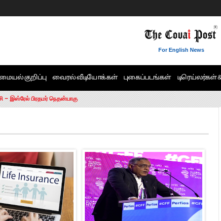
For English News
மையல் குறிப்பு
வைரல் வீடியோக்கள்
புகைப்படங்கள்
டிரெய்லர்கள் 
6 ஆக உயர்வு
சி – இஸ்ரேல் பிரதமர் நெதன்யாகு
ன்!” – செங்கோட்டையன்
ாரம் இல்லை.. – சி. வி.சண்முகம்
ட்ட MLA-க்கள் பதவி பறிப்பு
ேண்டும்”- முதல்வர் விஜய்
டிக்கர் ஒட்டிக்கொண்டது திமுக”- பாமக தலைவர் அன்புமணி ராமதாஸ்
ரஸ் தலைமையின் கருத்து கிடையாது – கார்த்தி சிதம்பரம்
பிரேமலதா விஜயகாந்த் பேட்டி
ிஜய் கண்டனம்
ோட்டி – சீமான்