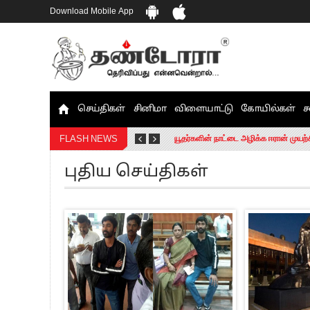
Download Mobile App
செய்திகள்
சினிமா
விளையாட்டு
கோயில்கள்
ச
தமிழக சட்டப்பேரவையில் காலியிடங்கள் 
யூதர்களின் நாட்டை அழிக்க ஈரான் முயற்
FLASH NEWS
“மக்களால் நிராகரிக்கப்பட்டவர் ஸ்டாலி
புதிய செய்திகள்
எங்களை நீக்குவதற்கு இபிஎஸ்க்கு அதிக
எஸ்.பி.வேலுமணி, சி.வி.சண்முகம் உள்ளி
”நீட் தேர்வை முழுமையாக ரத்து செய்ய வ
“மாணவர்கள் நடத்திய மொழிப்போரில் ஸ்
பிரவீன் சக்ரவர்த்தியின் கருத்து காங்கி
“ஜெயலலிதா அவர்களே என் ரோல் மாடல்” -
ராகுல் காந்தி கைது – தவெக தலைவர் வ
செத்து சாம்பல் ஆனாலும் தனித்துதான் ப