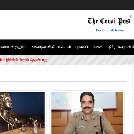
For English News
மையல் குறிப்பு
வைரல் வீடியோக்கள்
புகைப்படங்கள்
டிரெய்லர்கள் 
6 ஆக உயர்வு
சி – இஸ்ரேல் பிரதமர் நெதன்யாகு
ன்!” – செங்கோட்டையன்
ாரம் இல்லை.. – சி. வி.சண்முகம்
ட்ட MLA-க்கள் பதவி பறிப்பு
ேண்டும்”- முதல்வர் விஜய்
டிக்கர் ஒட்டிக்கொண்டது திமுக”- பாமக தலைவர் அன்புமணி ராமதாஸ்
ரஸ் தலைமையின் கருத்து கிடையாது – கார்த்தி சிதம்பரம்
பிரேமலதா விஜயகாந்த் பேட்டி
ிஜய் கண்டனம்
ோட்டி – சீமான்