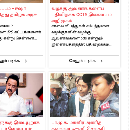
 அஞ்சமாட்டோம் – இந்தியா
ட்டடம் – ஈஷா
வழக்கு ஆவணங்களைப்
ாரிகள் அக்.16 வரை விண்ணப்பிக்கலாம்
ித்து தமிழக அரசு
பதிவிறக்க CCTS இணையம்
6 ஆக உயர்வு
அறிமுகம்
மையம்
சாலை விபத்துகள் சம்பந்தமான
ை மீறி கட்டடங்களைக்
வழக்குகளின் வழக்கு
றது என்று சென்னை...
ஆவணங்களை ccts என்னும்
இணையதளத்தில் பதிவிறக்கம்...
ும் படிக்க
மேலும் படிக்க
ுக்கு இடையூறாக
பா.ஜ.க. மகளிர் அணித்
ம் வேண்டாம்-
தலைவர் ஜுஹி சௌதரி