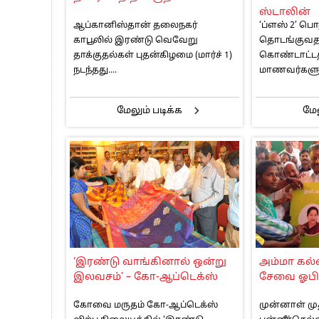
ஸ்டாலின்
ஆப்கானிஸ்தான் தலைநகர்
‘ப்ளஸ் 2’ பொ
காபூலில் இரண்டு வெவேறு
தொடங்குவதால
தாக்குதல்கள் புதன்கிழமை (மார்ச் 1)
கொண்டாட்டத
நடந்தது....
மாணவர்களுக
மேலும் படிக்க
மேல
‘இரண்டு வாங்கினால் ஒன்று
அம்மா கல
இலவசம்’ – கோ-ஆப்டெக்ஸ்
சேவை ஓபி
கோவை மருதம் கோ-ஆப்டெக்ஸ்
முன்னாள் மு