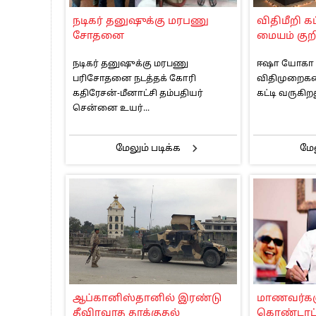
பாகிஸ்தானின் அணு ஆயுத மிரட்டலுக்கு
நடிகர் தனுஷுக்கு மரபணு
விதிமீறி க
மத்திய ஆசிரியர் தகுதித் தேர்வு: பட்டத
சோதனை
மையம் குற
தமிழக சட்டப்பேரவையில் காலியிடங்கள் 
நடிகர் தனுஷுக்கு மரபணு
ஈஷா யோகா 
பரிசோதனை நடத்தக் கோரி
விதிமுறைகள
கதிரேசன்-மீனாட்சி தம்பதியர்
கட்டி வருகி
சென்னை உயர்...
மேலும் படிக்க
மேல
ஆப்கானிஸ்தானில் இரண்டு
மாணவர்கள
தீவிரவாத தாக்குதல்
கொண்டாட்ட