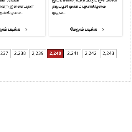
வம் “அம்மா
இடங்களில் நடத்தப்படும் ரூபெல்லா
” என்ற இணையதள
தடுப்பூசி முகாம் புதன்கிழமை
ன்கிழமை...
முதல்...
ும் படிக்க
மேலும் படிக்க
,237
2,238
2,239
2,240
2,241
2,242
2,243