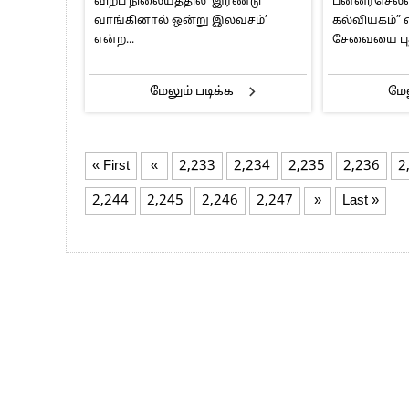
விற்ப நிலையத்தில் ‘இரண்டு
பன்னீர்செல்
வாங்கினால் ஒன்று இலவசம்’
கல்வியகம்
என்ற...
சேவையை புத
மேலும் படிக்க
மேல
« First
«
2,233
2,234
2,235
2,236
2
2,244
2,245
2,246
2,247
»
Last »