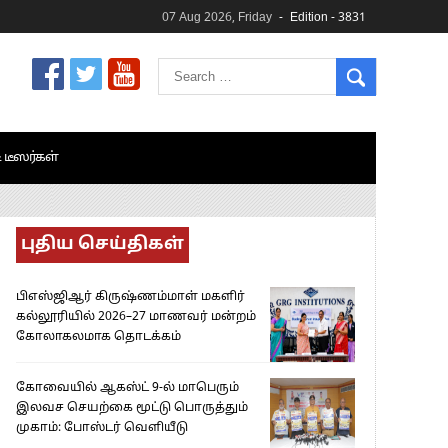
07 Aug 2026, Friday
Edition - 3831
& டீஸர்கள்
புதிய செய்திகள்
பிஎஸ்ஜிஆர் கிருஷ்ணம்மாள் மகளிர்
கல்லூரியில் 2026–27 மாணவர் மன்றம்
கோலாகலமாக தொடக்கம்
கோவையில் ஆகஸ்ட் 9-ல் மாபெரும்
இலவச செயற்கை மூட்டு பொருத்தும்
முகாம்: போஸ்டர் வெளியீடு