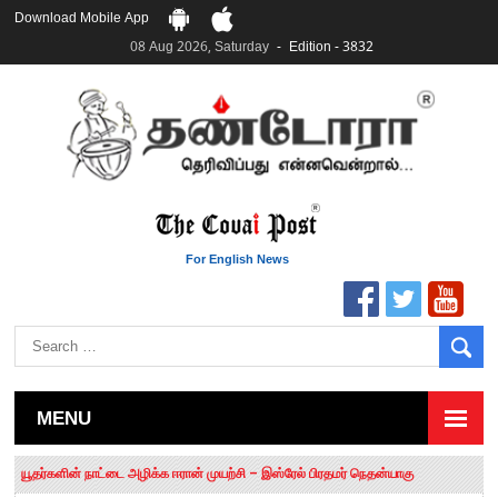
Download Mobile App
08 Aug 2026, Saturday
Edition - 3832
For English News
MENU
தமிழக சட்டப்பேரவையில் காலியிடங்கள் 6 ஆக உயர்வு
யூதர்களின் நாட்டை அழிக்க ஈரான் முயற்சி – இஸ்ரேல் பிரதமர் நெதன்யாகு
“மக்களால் நிராகரிக்கப்பட்டவர் ஸ்டாலின்!” – செங்கோட்டையன்