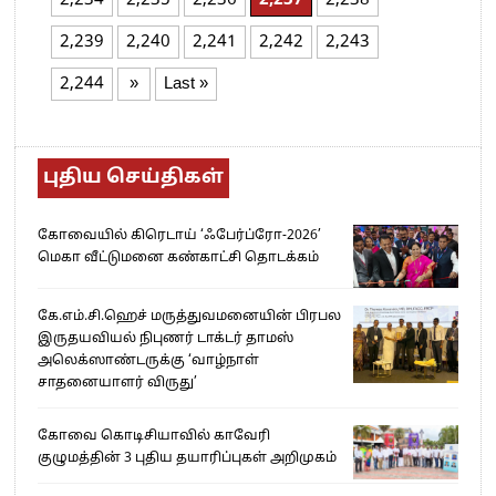
2,234
2,235
2,236
2,237
2,238
2,239
2,240
2,241
2,242
2,243
2,244
»
Last »
புதிய செய்திகள்
கோவையில் கிரெடாய் ‘ஃபேர்ப்ரோ-2026’
மெகா வீட்டுமனை கண்காட்சி தொடக்கம்
கே.எம்.சி.ஹெச் மருத்துவமனையின் பிரபல
இருதயவியல் நிபுணர் டாக்டர் தாமஸ்
அலெக்ஸாண்டருக்கு ‘வாழ்நாள்
சாதனையாளர் விருது’
கோவை கொடிசியாவில் காவேரி
குழுமத்தின் 3 புதிய தயாரிப்புகள் அறிமுகம்