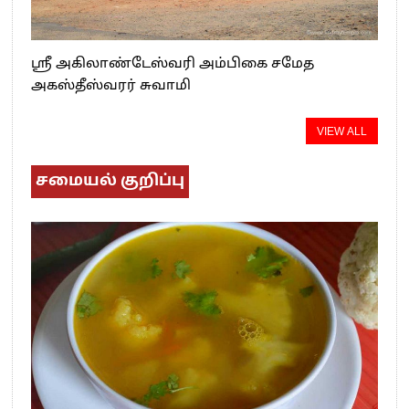
ஸ்ரீ அகிலாண்டேஸ்வரி அம்பிகை சமேத
அகஸ்தீஸ்வரர் சுவாமி
VIEW ALL
சமையல் குறிப்பு