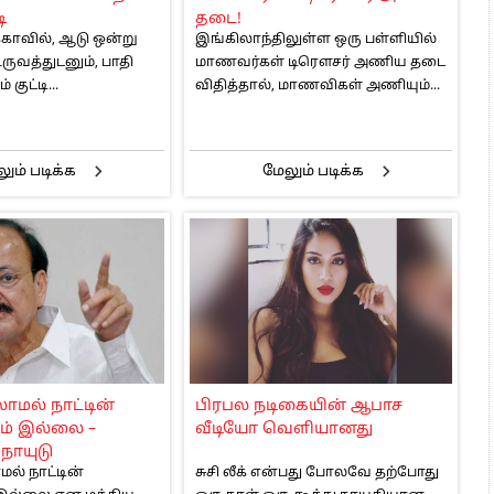
ி
தடை!
்காவில், ஆடு ஒன்று
இங்கிலாந்திலுள்ள ஒரு பள்ளியில்
ருவத்துடனும், பாதி
மாணவர்கள் டிரௌசர் அணிய தடை
 குட்டி...
விதித்தால், மாணவிகள் அணியும்...
ும் படிக்க
மேலும் படிக்க
ாமல் நாட்டின்
பிரபல நடிகையின் ஆபாச
ம் இல்லை –
வீடியோ வெளியானது
நாயுடு
ல் நாட்டின்
சுசி லீக் என்பது போலவே தற்போது