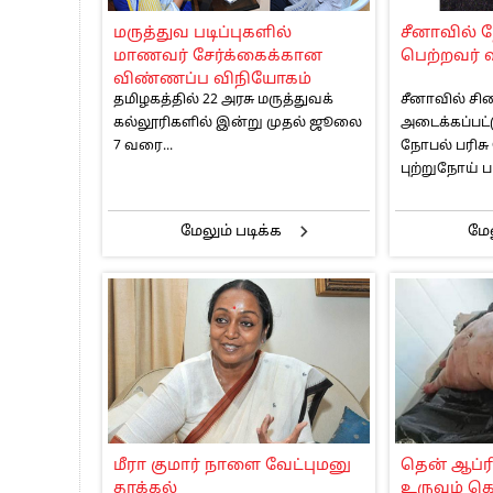
பாகிஸ்தானின் அணு ஆயுத மிரட்டலுக்கு
மருத்துவ படிப்புகளில்
சீனாவில் ந
மத்திய ஆசிரியர் தகுதித் தேர்வு: பட்டத
மாணவர் சேர்க்கைக்கான
பெற்றவர்
தமிழக சட்டப்பேரவையில் காலியிடங்கள் 
விண்ணப்ப விநியோகம்
தமிழகத்தில் 22 அரசு மருத்துவக்
சீனாவில் சி
தொடங்கியது
கல்லூரிகளில் இன்று முதல் ஜூலை
அடைக்கப்பட
7 வரை...
நோபல் பரிசு
புற்றுநோய் பாத
மேலும் படிக்க
மேல
மீரா குமார் நாளை வேட்புமனு
தென் ஆப்ர
தாக்கல்
உருவம் 