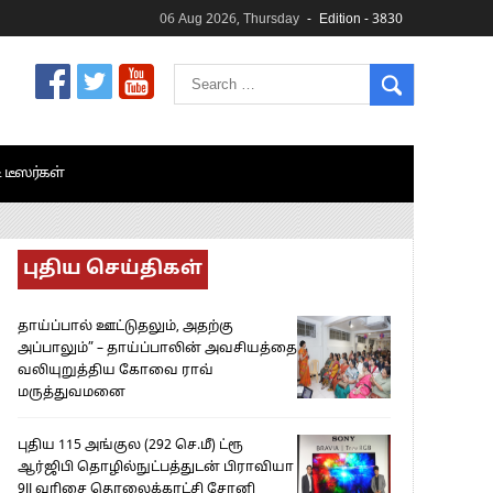
06 Aug 2026, Thursday
Edition - 3830
& டீஸர்கள்
புதிய செய்திகள்
தாய்ப்பால் ஊட்டுதலும், அதற்கு
அப்பாலும்” – தாய்ப்பாலின் அவசியத்தை
வலியுறுத்திய கோவை ராவ்
மருத்துவமனை
புதிய 115 அங்குல (292 செ.மீ) ட்ரூ
ஆர்ஜிபி தொழில்நுட்பத்துடன் பிராவியா
9II வரிசை தொலைக்காட்சி சோனி