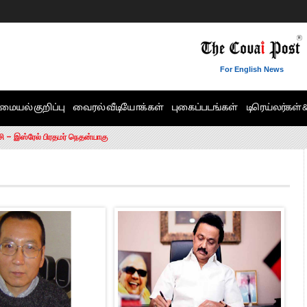
For English News
மையல் குறிப்பு
வைரல் வீடியோக்கள்
புகைப்படங்கள்
டிரெய்லர்கள் 
6 ஆக உயர்வு
சி – இஸ்ரேல் பிரதமர் நெதன்யாகு
ன்!” – செங்கோட்டையன்
ாரம் இல்லை.. – சி. வி.சண்முகம்
ட்ட MLA-க்கள் பதவி பறிப்பு
ேண்டும்”- முதல்வர் விஜய்
டிக்கர் ஒட்டிக்கொண்டது திமுக”- பாமக தலைவர் அன்புமணி ராமதாஸ்
ரஸ் தலைமையின் கருத்து கிடையாது – கார்த்தி சிதம்பரம்
பிரேமலதா விஜயகாந்த் பேட்டி
ிஜய் கண்டனம்
ோட்டி – சீமான்