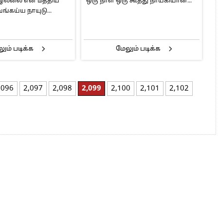
 இல்லை என மத்திய
ஒரு நாள் ஒரு கூத்து நாயகியான...
ங்கய்ய நாயுடு...
ும் படிக்க
மேலும் படிக்க
,096
2,097
2,098
2,099
2,100
2,101
2,102