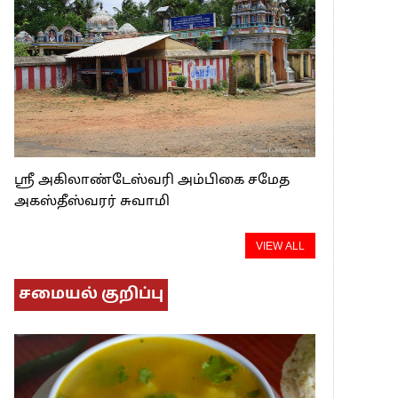
ஸ்ரீ அகிலாண்டேஸ்வரி அம்பிகை சமேத
அகஸ்தீஸ்வரர் சுவாமி
VIEW ALL
சமையல் குறிப்பு