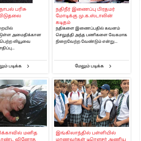
 அஞ்சமாட்டோம் – இந்தியா
ோபல் பரிசு
நதிநீர் இணைப்பு பிரதமர்
ாரிகள் அக்.16 வரை விண்ணப்பிக்கலாம்
 விடுதலை
மோடிக்கு மு.க.ஸ்டாலின்
6 ஆக உயர்வு
கடிதம்
றையில்
நதிகளை இணைப்பதில் கவனம்
்டுள்ள அமைதிக்கான
செலுத்தி அந்த பணிகளை வேகமாக
 பெற்ற லியூவை
நிறைவேற்ற வேண்டும் என்று...
ிப்பு...
ும் படிக்க
மேலும் படிக்க
ிக்காவில் மனித
இங்கிலாந்தில் பள்ளியில்
கொண்ட வினோத
மாணவர்கள் டிரௌசர் அணிய