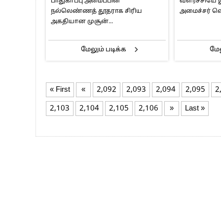
பாதுகாப்பு அமைப்பின்
வளர்ச்சியே
நல்லெண்ணத் தூதராக சிரிய
அமைச்சர் வெ
அகதியான முசூன்...
மேலும் படிக்க
மேல
« First
«
2,092
2,093
2,094
2,095
2
2,103
2,104
2,105
2,106
»
Last »