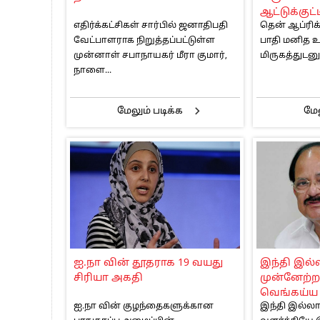
ஆட்டுக்குட்ட
எதிர்க்கட்சிகள் சார்பில் ஜனாதிபதி
தென் ஆப்ரிக
வேட்பாளராக நிறுத்தப்பட்டுள்ள
பாதி மனித உ
முன்னாள் சபாநாயகர் மீரா குமார்,
மிருகத்துடனும்
நாளை...
மேலும் படிக்க
மேல
ஐ.நா வின் தூதராக 19 வயது
இந்தி இல்ல
சிரியா அகதி
முன்னேற்ற
வெங்கய்ய 
ஐ.நா வின் குழந்தைகளுக்கான
இந்தி இல்லாம