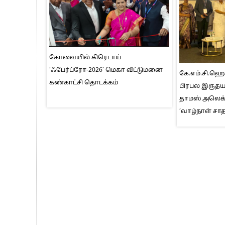
கோவையில் கிரெடாய்
‘ஃபேர்ப்ரோ-2026’ மெகா வீட்டுமனை
கே.எம்.சி.ஹ
கண்காட்சி தொடக்கம்
பிரபல இருதயவ
தாமஸ் அலெக்
‘வாழ்நாள் சா