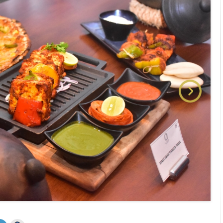
 அஞ்சமாட்டோம் – இந்தியா
ாரிகள் அக்.16 வரை விண்ணப்பிக்கலாம்
6 ஆக உயர்வு