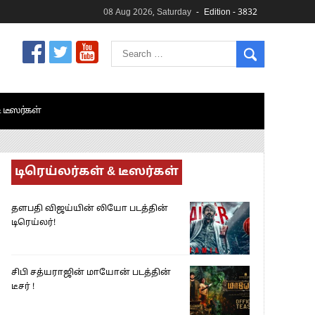
08 Aug 2026, Saturday
Edition - 3832
& டீஸர்கள்
டிரெய்லர்கள் & டீஸர்கள்
தளபதி விஜய்யின் லியோ படத்தின்
டிரெய்லர்!
சிபி சத்யராஜின் மாயோன் படத்தின்
டீசர் !