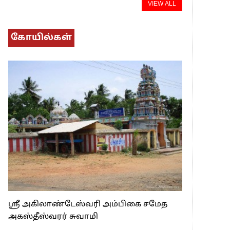
VIEW ALL
கோயில்கள்
ஸ்ரீ அகிலாண்டேஸ்வரி அம்பிகை சமேத
அகஸ்தீஸ்வரர் சுவாமி