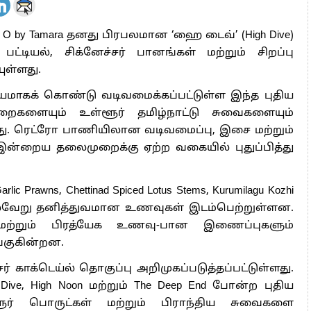
 O by Tamara தனது பிரபலமான ‘ஹை டைவ்’ (High Dive)
டியல், சிக்னேச்சர் பானங்கள் மற்றும் சிறப்பு
ுள்ளது.
ை மையமாகக் கொண்டு வடிவமைக்கப்பட்டுள்ள இந்த புதிய
ையும் உள்ளூர் தமிழ்நாட்டு சுவைகளையும்
து. ரெட்ரோ பாணியிலான வடிவமைப்பு, இசை மற்றும்
்றைய தலைமுறைக்கு ஏற்ற வகையில் புதுப்பித்து
lic Prawns, Chettinad Spiced Lotus Stems, Kurumilagu Kozhi
்ட பல்வேறு தனித்துவமான உணவுகள் இடம்பெற்றுள்ளன.
ற்றும் பிரத்யேக உணவு-பான இணைப்புகளும்
்குகின்றன.
சர் காக்டெய்ல் தொகுப்பு அறிமுகப்படுத்தப்பட்டுள்ளது.
rst Dive, High Noon மற்றும் The Deep End போன்ற புதிய
ளூர் பொருட்கள் மற்றும் பிராந்திய சுவைகளை