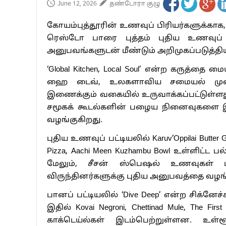
June 12, 2026
தண்டோரா குழு
கோயம்புத்தூரின் உணவுப் பிரியர்களுக்காக,
ரெஸ்டோ பாரை புத்தம் புதிய உணவுப் பட்
அனுபவங்களுடன் மீண்டும் அறிமுகப்படுத்திய
‘Global Kitchen, Local Soul’ என்ற கருத்த
ஹை டைவ், உலகளாவிய சமையல் முறைகள
இணைக்கும் வகையில் உருவாக்கப்பட்டுள்ள
சமூகக் கூடல்களின் பழைய நினைவுகளை இன
வழங்குகிறது.
புதிய உணவுப் பட்டியலில் Karuv’Oppilai Butter Gar
Pizza, Aachi Meen Kuzhambu Bowl உள்ளிட
மேலும், சீசன் ஸ்பெஷல் உணவுகள் ம
விருந்தினர்களுக்கு புதிய அனுபவத்தை வழங
பானப் பட்டியலில் ‘Dive Deep’ என்ற சிக்னேச்
இதில் Kovai Negroni, Chettinad Mule, The Fi
காக்டெய்ல்கள் இடம்பெற்றுள்ளன. உள்