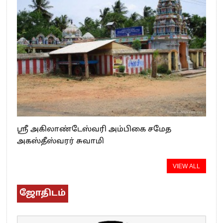
ஸ்ரீ அகிலாண்டேஸ்வரி அம்பிகை சமேத
அகஸ்தீஸ்வரர் சுவாமி
VIEW ALL
ஜோதிடம்