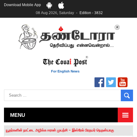
Download Mobile App
08 Aug 2026, Saturday
Edition - 3832
For English News
MENU
தமிழக சட்டப்பேரவையில் காலியிடங்கள் 6 ஆக உயர்வு
யூதர்களின் நாட்டை அழிக்க ஈரான் முயற்சி – இஸ்ரேல் பிரதமர் நெதன்யாகு
“மக்களால் நிராகரிக்கப்பட்டவர் ஸ்டாலின்!” – செங்கோட்டையன்