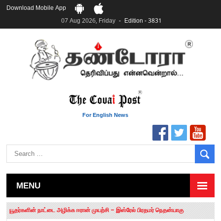
Download Mobile App
07 Aug 2026, Friday
Edition - 3831
For English News
MENU
தமிழக சட்டப்பேரவையில் காலியிடங்கள் 6 ஆக உயர்வு
யூதர்களின் நாட்டை அழிக்க ஈரான் முயற்சி – இஸ்ரேல் பிரதமர் நெதன்யாகு
“மக்களால் நிராகரிக்கப்பட்டவர் ஸ்டாலின்!” – செங்கோட்டையன்