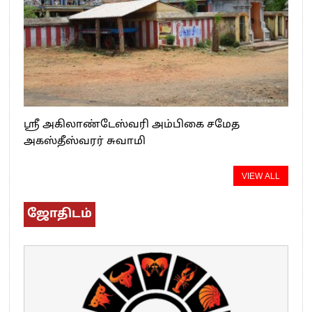
ஸ்ரீ அகிலாண்டேஸ்வரி அம்பிகை சமேத
அகஸ்தீஸ்வரர் சுவாமி
VIEW ALL
ஜோதிடம்