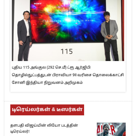
புதிய 115 அங்குல (292 செ.மீ) ட்ரூ ஆர்ஜிபி
தொழில்நுட்பத்துடன் பிராவியா 9II வரிசை தொலைக்காட்சி
சோனி இந்தியா நிறுவனம் அறிமுகம்
டிரெய்லர்கள் & டீஸர்கள்
தளபதி விஜய்யின் லியோ படத்தின்
டிரெய்லர்!