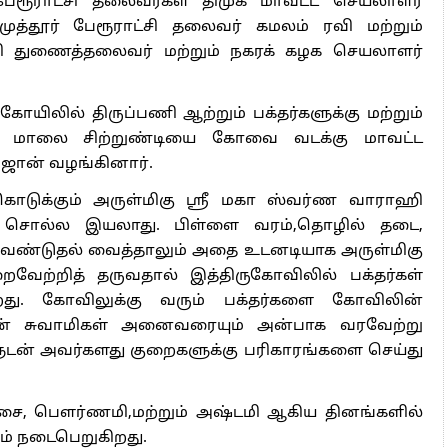
ிகள் கனவில் மத்தி பாளையத்தில் கோயில் அமைக்க
்வர்ண வாராஹி அம்மனே சொன்னதாகவும், அம்மனின்
வில் கட்டப்பட்டதாகவும் இராஜேந்திரன் சுவாமிகள்
உருவான இத்திருக்கோயில் பக்தர்கள் ஈ பிராத்தனைகள்
ு நாள் பக்தர்கள் வருகை அதிகரித்து வருவதாக
ு விழா வெகு சிறப்பாக கணபதி ஹோமம், பால்குடம்
ிப்பாட்டு நடனம்,அம்மனுக்கு சிறப்பு அபிஷேக, ஆராதன,
க கொண்டாடப்பட்டது என இராஜேந்திரன் சுவாமிகள்
்சலி முனிவர், எல்லை ஜக்கம்மா,ராகு,கேது,சப்த
்வரர், உண்ணாமலை அம்மன்,அகத்தியர், முருகன்,சிங்க
ேச்சியம்மன்,மயானகாளி, சுடலைமாடன் ஆகிய
து.
ை அஷ்டமி தினங்களில் காலபைவருக்கு சிறப்பு
்தர்களுக்கு அன்னதானம் வழங்கப்படுகிறது.