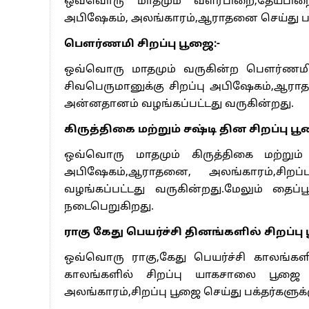
பூஜை செய்து பக்தர்களுக்கு அன்னதானம் வழங
அம்மாவாசை தினங்களில்
அம்மாவாசனை தினங்களில் அருள்மிகு ஶ்ர
மயானகாளி, சுடலைமாடன் ஆகிய தெய
அலங்காரம்,சிறப்பு பூஜை செய்து பக்தர்கள
அந்த தினங்களில் இராஜேந்திரன் சுவாமிகள் 
இந்த மூன்றாம் ஆண்டு திருவிழாவில் சி
உபாசகர் ஜோதிடர் ஆராய்ச்சியாளர் ச
இராஜேந்திரன் சுவாமிகள் கூறினார்.மேலு
ஆத்ம யோகி ஆறுமுகனந்தா சுவாமிகள்,மரு
ஜோதிட ஆராய்ச்சியாளர்கள் துடியலூர் நட்ச
ஜோதிட வித்தியாலயா கல்வி மையத்தின் 
ஜோதிட ஆராய்ச்சி அறிவகம் கல்வி மையத்
கலந்து கொண்டு அம்மன் திருப்பணியை ம
” தேடி வரும் பக்தர்களின் வேண்டுதல்கள
வாராஹி அம்மன்”கோவில் மூன்றாம் ஆண்ட