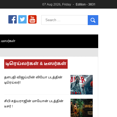
07 Aug 2026, Friday
Edition - 3831
& டீஸர்கள்
டிரெய்லர்கள் & டீஸர்கள்
தளபதி விஜய்யின் லியோ படத்தின்
டிரெய்லர்!
சிபி சத்யராஜின் மாயோன் படத்தின்
டீசர் !