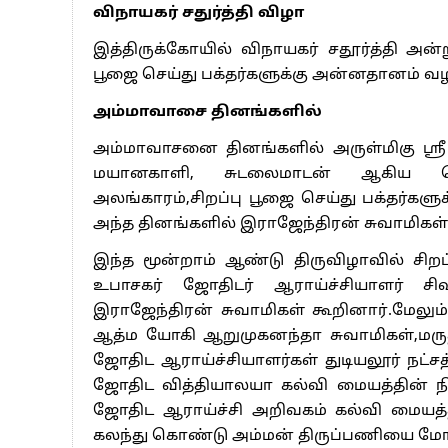
அதன் நிறுவனத்தலைவர் முத்துப்பாண்டி ஒளி
மேலும் படிக்க
கோவையில் கிரெடாய்
‘ஃபேர்ப்ரோ-2026’ மெகா வீட்டுமனை
கே.எம்.சி.ஹ
கண்காட்சி தொடக்கம்
பிரபல இருதயவ
தாமஸ் அலெக்
‘வாழ்நாள் சா