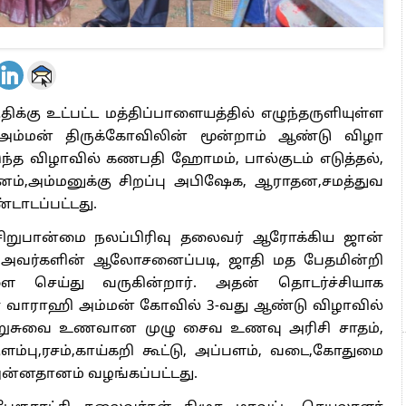
 கோயிலில் திருப்பணி ஆற்றும் பக்தர்களுக்கு மற்றும்
ும் மாலை சிற்றுண்டியை கோவை வடக்கு மாவட்ட
ஜான் வழங்கினார்.
 கொடுக்கும் அருள்மிகு ஶ்ரீ மகா ஸ்வர்ண வாராஹி
 சொல்ல இயலாது. பிள்ளை வரம்,தொழில் தடை,
வேண்டுதல் வைத்தாலும் அதை உடனடியாக அருள்மிகு
ேற்றித் தருவதால் இத்திருகோவிலில் பக்தர்கள்
ிறது. கோவிலுக்கு வரும் பக்தர்களை கோவிலின்
ரன் சுவாமிகள் அனைவரையும் அன்பாக வரவேற்று
டன் அவர்களது குறைகளுக்கு பரிகாரங்களை செய்து
ாசை, பௌர்ணமி,மற்றும் அஷ்டமி ஆகிய தினங்களில்
ம் நடைபெறுகிறது.