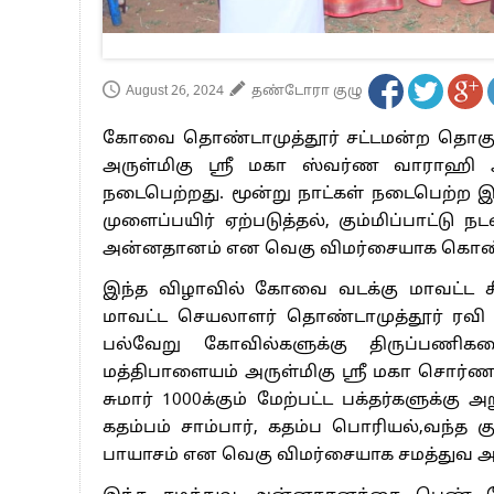
ராமச்சந்திரன் ஆகியோர் துவக்கி வைத்தனர்.
மேலும் கூடுதலாக கிட்டத்தட்ட நான்கு நேரம்
கோயில் நிர்வாகிகளுக்கு காலை மற்ற
சிறுபான்மை நல பிரிவு தலைவர் ஆரோக்கிய 
கேட்கும் பக்தர்களுக்கு கேட்ட வரங்களை
அம்மனின் அற்புதங்களை சொல்லளவில்
திருமணத்தடை கல்வித் தடை போன்ற எந்த 
ஶ்ரீ மகா ஸ்வர்ண வாராஹி அம்மன் நிறைவ
குவிந்து வருகின்றனர் என கூறப்படுக
அறங்காவலரும் பூஜாரியமான ராஜேந்தி
அவர்களது குறைகளை கேட்டு அம்மன் அருளு
தருவதாக பக்தர்கள் கூறுகின்றனர்.
மேலும் மாதாமாதம் வரும் பஞ்சமி, அமாவ
சிறப்பு பூஜை, ஆராதனை மற்றும் அன்னதான
இத்திருக்கோயில் வரலாறு:-