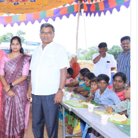
கு உட்பட்ட மத்திப்பாளையத்தில் எழுந்தருளியுள்ள
அம்மன் திருக்கோவிலின் மூன்றாம் ஆண்டு விழா
ந்த விழாவில் கணபதி ஹோமம், பால்குடம் எடுத்தல்,
 நடனம்,அம்மனுக்கு சிறப்பு அபிஷேக, ஆராதன,சமத்துவ
ாடப்பட்டது.
ிறுபான்மை நலப்பிரிவு தலைவர் ஆரோக்கிய ஜான்
 அவர்களின் ஆலோசனைப்படி, ஜாதி மத பேதமின்றி
ளை செய்து வருகின்றார். அதன் தொடர்ச்சியாக
ண வாராஹி அம்மன் கோவில் 3-வது ஆண்டு விழாவில்
க்கு அறுசுவை உணவான முழு சைவ உணவு அரிசி சாதம்,
ுளம்பு,ரசம்,காய்கறி கூட்டு, அப்பளம், வடை,கோதுமை
ன்னதானம் வழங்கப்பட்டது.
ரூராட்சி தலைவர்கள் திமுக மாவட்ட செயலாளர்
்தூர் பேரூராட்சி தலைவர் கமலம் ரவி மற்றும்
மி துணைத்தலைவர் மற்றும் நகரக் கழக செயலாளர்