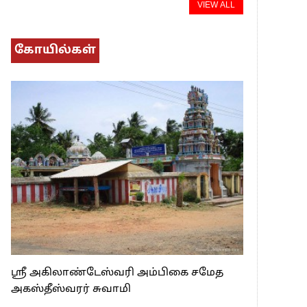
VIEW ALL
கோயில்கள்
ஸ்ரீ அகிலாண்டேஸ்வரி அம்பிகை சமேத
அகஸ்தீஸ்வரர் சுவாமி