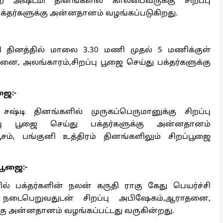
்கப்பட்டது வருகின்றது.
ீ மகா ஸ்வர்ண வாராஹி அம்மன்,எல்லை ஜக்கம்மா,
்வங்களுக்கு சிறப்பு அபிஷேகம்,ஆராதனை,
ுக்கு அன்னதானம் வழங்கப்பட்டது வருகின்றது.மேலும்
அருள் வாக்கு கூறிவருகின்றார்.
றப்பு யாகசாலை பூஜையை அஸ்வின் சுவாமிகள்,காளி
ிவகுருநாதன் ஆகியோர் முன் நின்று செய்ததாக
ம் இராஜபாளையம் ஆத்ம ஞான குருகுலம் பிரம்ம ஶ்ரீ
தமலை வாராஹி உபாசகர் சுப்ரமணி அய்யா,மற்றும்
த்திரம் ஜோதிடர் முனைவர் பால்முருகன், தர்மசாஸ்தா
நிறுவனத்தலைவர் சாஸ்தா மணிகண்ட ராஜ், மகரிஷி
தின் நிறுவனத்தலைவர் முகுந்தன் முரளி ஆகியோர்
ோற்கொண்டனர்.
ை நிறைவேற்றி வரும் அருள்மிகு ஶ்ரீ மகா ஸ்வர்ண
ு விழாவை ஆன் லைன் அஸ்ர்டோ ஆன்லைன் டிவியில்