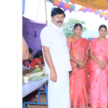
August 26, 2024
தண்டோரா குழு
கோவை தொண்டாமுத்தூர் சட்டமன்ற தொகுதிக்
அருள்மிகு ஶ்ரீ மகா ஸ்வர்ண வாராஹி 
நடைபெற்றது. மூன்று நாட்கள் நடைபெற்ற இ
முளைப்பயிர் ஏற்படுத்தல், கும்மிப்பாட்டு
அன்னதானம் என வெகு விமர்சையாக கொண்ட
இந்த விழாவில் கோவை வடக்கு மாவட்ட ச
மாவட்ட செயலாளர் தொண்டாமுத்தூர் ரவி
பல்வேறு கோவில்களுக்கு திருப்பணிக
மத்திபாளையம் அருள்மிகு ஶ்ரீ மகா சொர்
சுமார் 1000க்கும் மேற்பட்ட பக்தர்களு
கதம்பம் சாம்பார், கதம்ப பொரியல்,வந்த க
பாயாசம் என வெகு விமர்சையாக சமத்துவ அ
இந்த சமத்துவ அன்னதானத்தை பெண் பே
தொண்டாமுத்தூர் ரவி மனைவி,தொண்டாமுத
தென்கரை பேரூராட்சி தலைவர் மகாலட்சு