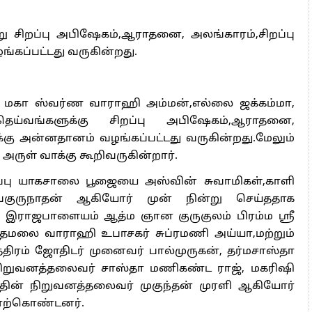
பரப்பு செய்ததாக கூறினார்.
கோவை கொடிசியாவில் காவேரி
குழுமத்தின் 3 புதிய தயாரிப்புகள்
அறிமுகம்
ெச் மருத்துவமனையின்
ியல் நிபுணர் டாக்டர்
ஸாண்டருக்கு
தனையாளர் விருது’