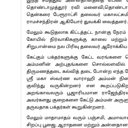
தீவிர அம்மன் பக்தரான ராஜேந்திர சுவாம
வேண்டும் என்று அருள்மிகு ஶ்ரீ மகா ஸ
உத்தரவை ஏற்று உடனடியாக இங்கு திருக்கோ
கூறுகினீறார். ஆரம்பத்தில் சிறிய அளவில் 
நிறைவேற அவர்களது ஆதரவுடன் நாளுக்க
கூறப்படுகின்றது. தற்போது மூன்று ஆண்ட
எடுத்தல், முளைப்பயிர் ஏற்படுத்தல், கும்ம
சமத்துவ அன்னதானம் என வெகு விமர்சையா
கூறுகின்றார்.
மேலும் இத்திருக்கோலில் விநாயகர், பதஞ
கன்னிமார், தடிக்காரபோத்தி,சிவன், நந்தீஸ
வாகன பீடம், ஸ்வர்ண காலபைரவர், ப
கடவுள்களுக்கு சிறப்பு பூஜை நடைபெறுகின்ற
ஸ்வர்ண காலபைரவர் சிறப்பு பூஜை,
ஒவ்வொரு மாதமும் வளர்பிறை,தேய்பிற
அபிஷேகம், அலங்காரம்,ஆராதனை செய்து பக