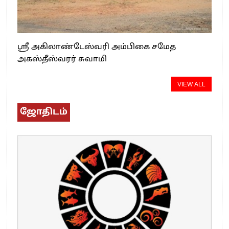
ஸ்ரீ அகிலாண்டேஸ்வரி அம்பிகை சமேத
அகஸ்தீஸ்வரர் சுவாமி
VIEW ALL
ஜோதிடம்