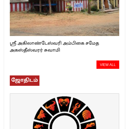
ஸ்ரீ அகிலாண்டேஸ்வரி அம்பிகை சமேத
அகஸ்தீஸ்வரர் சுவாமி
VIEW ALL
ஜோதிடம்