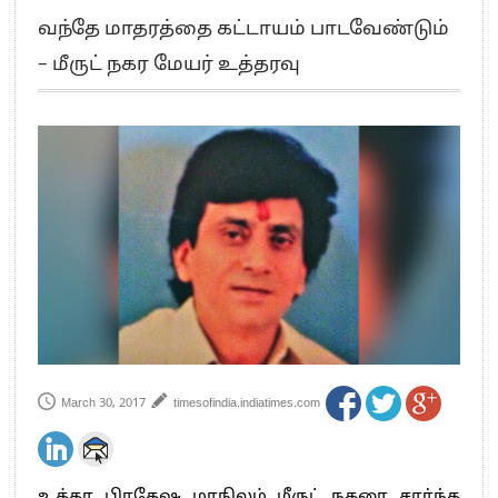
எங்களை நீக்குவதற்கு இபிஎஸ்க்கு அதிகாரம் இல்லை.. – சி. வி.சண்முகம்
வந்தே மாதரத்தை கட்டாயம் பாடவேண்டும்
எஸ்.பி.வேலுமணி, சி.வி.சண்முகம் உள்ளிட்ட MLA-க்கள் பதவி பறிப்பு
– மீருட் நகர மேயர் உத்தரவு
”நீட் தேர்வை முழுமையாக ரத்து செய்ய வேண்டும்”- முதல்வர் விஜய்
“மாணவர்கள் நடத்திய மொழிப்போரில் ஸ்டிக்கர் ஒட்டிக்கொண்டது திமுக”- பாமக
தலைவர் அன்புமணி ராமதாஸ்
பிரவீன் சக்ரவர்த்தியின் கருத்து காங்கிரஸ் தலைமையின் கருத்து கிடையாது – கார்த்தி
சிதம்பரம்
“ஜெயலலிதா அவர்களே என் ரோல் மாடல்” -பிரேமலதா விஜயகாந்த் பேட்டி
ராகுல் காந்தி கைது – தவெக தலைவர் விஜய் கண்டனம்
செத்து சாம்பல் ஆனாலும் தனித்துதான் போட்டி – சீமான்
பாகிஸ்தானின் அணு ஆயுத மிரட்டலுக்கு அஞ்சமாட்டோம் – இந்தியா
மத்திய ஆசிரியர் தகுதித் தேர்வு: பட்டதாரிகள் அக்.16 வரை விண்ணப்பிக்கலாம்
தமிழக சட்டப்பேரவையில் காலியிடங்கள் 6 ஆக உயர்வு
March 30, 2017
timesofindia.indiatimes.com
உத்தர பிரதேஷ மாநிலம் மீருட் நகரை சார்ந்த