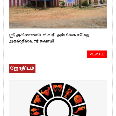
ஸ்ரீ அகிலாண்டேஸ்வரி அம்பிகை சமேத
அகஸ்தீஸ்வரர் சுவாமி
VIEW ALL
ஜோதிடம்