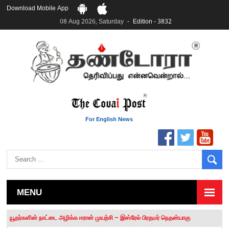
Download Mobile App
08 Aug 2026, Saturday
Edition - 3832
For English News
MENU
தமிழக சட்டப்பேரவையில் காலியிடங்கள் 6 ஆக உயர்வு
யூதர்களின் நாட்டை அழிக்க ஈரான் முயற்சி – இஸ்ரேல் பிரதமர் நெதன்யாகு
“மக்களால் நிராகரிக்கப்பட்டவர் ஸ்டாலின்!” – செங்கோட்டையன்