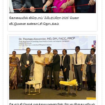
கோவையில் கிரெடாய் ‘ஃபேர்ப்ரோ-2026’ மெகா
வீட்டுமனை கண்காட்சி தொடக்கம்
கே.எம்.சி.ஹெச் மருத்துவமனையின் பிரபல இருதயவியல்