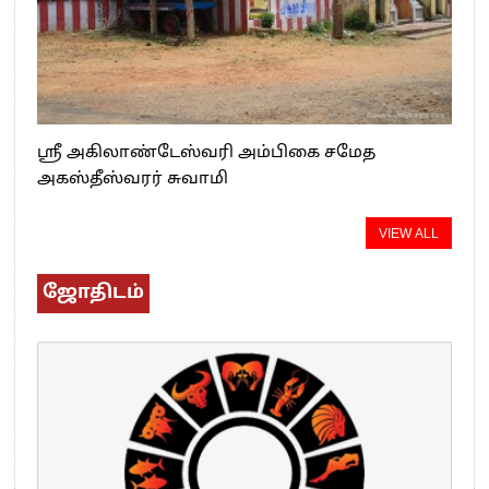
ஸ்ரீ அகிலாண்டேஸ்வரி அம்பிகை சமேத
அகஸ்தீஸ்வரர் சுவாமி
VIEW ALL
ஜோதிடம்