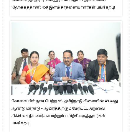
கோவை ஜி.ஆர்.டி. கல்லூரியில் தேசிய அளவிலான
‘ஹேக்கத்தான்’: 459 இளம் சாதனையாளர்கள் பங்கேற்பு!
கோவையில் நடைபெற்ற ASI தமிழ்நாடு கிளையின் 49-வது
ஆண்டு மாநாடு – ஆயிரத்திற்கும் மேற்பட்ட அறுவை
சிகிச்சை நிபுணர்கள் மற்றும் பயிற்சி மருத்துவர்கள்
பங்கேற்பு