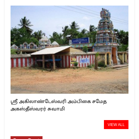
ஸ்ரீ அகிலாண்டேஸ்வரி அம்பிகை சமேத
அகஸ்தீஸ்வரர் சுவாமி
VIEW ALL