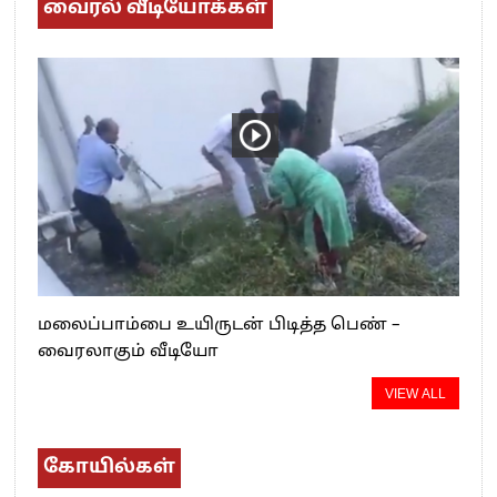
வைரல் வீடியோக்கள்
மலைப்பாம்பை உயிருடன் பிடித்த பெண் –
வைரலாகும் வீடியோ
VIEW ALL
கோயில்கள்