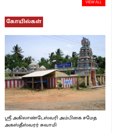
VIEW ALL
கோயில்கள்
ஸ்ரீ அகிலாண்டேஸ்வரி அம்பிகை சமேத
அகஸ்தீஸ்வரர் சுவாமி