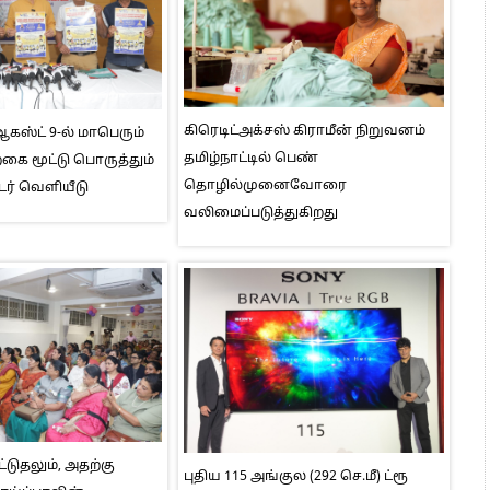
கிரெடிட்அக்சஸ் கிராமீன் நிறுவனம்
ஸ்ட் 9-ல் மாபெரும்
தமிழ்நாட்டில் பெண்
ை மூட்டு பொருத்தும்
தொழில்முனைவோரை
டர் வெளியீடு
வலிமைப்படுத்துகிறது
்டுதலும், அதற்கு
புதிய 115 அங்குல (292 செ.மீ) ட்ரூ