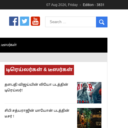
07 Aug 2026, Friday
Edition - 3831
& டீஸர்கள்
டிரெய்லர்கள் & டீஸர்கள்
தளபதி விஜய்யின் லியோ படத்தின்
டிரெய்லர்!
சிபி சத்யராஜின் மாயோன் படத்தின்
டீசர் !