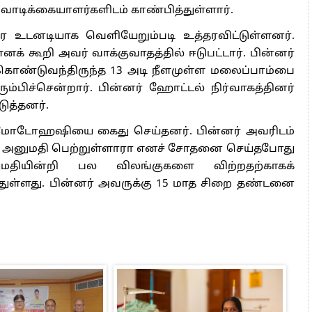
 அஞ்சமாட்டோம் – இந்தியா
 வாடிக்கையாளர்களிடம் காண்பித்துள்ளார்.
ாரிகள் அக்.16 வரை விண்ணப்பிக்கலாம்
உடனடியாக வெளியேறும்படி உத்தரவிட்டுள்ளனர்.
6 ஆக உயர்வு
் கூறி அவர் வாக்குவாதத்தில் ஈடுபட்டார். பின்னர்
் கொண்டுவந்திருந்த 13 அடி நீளமுள்ள மலைப்பாம்பை
ரும்பிச்சென்றார். பின்னர் ஹோட்டல் நிர்வாகத்தினர்
டுத்தனர்.
, மோடோஹஷியை கைது செய்தனர். பின்னர் அவரிடம்
்க அனுமதி பெற்றுள்ளாரா எனச் சோதனை செய்தபோது
யின்றி பல விலங்குகளை விற்றதற்காகக்
்துள்ளது. பின்னர் அவருக்கு 15 மாத சிறை தண்டனை