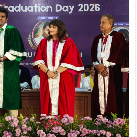
 அஞ்சமாட்டோம் – இந்தியா
ாரிகள் அக்.16 வரை விண்ணப்பிக்கலாம்
6 ஆக உயர்வு