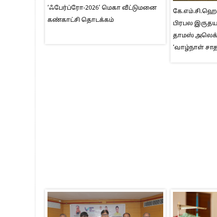
‘ஃபேர்ப்ரோ-2026’ மெகா வீட்டுமனை
கே.எம்.சி.ஹ
கண்காட்சி தொடக்கம்
பிரபல இருதயவ
தாமஸ் அலெக்
‘வாழ்நாள் சா