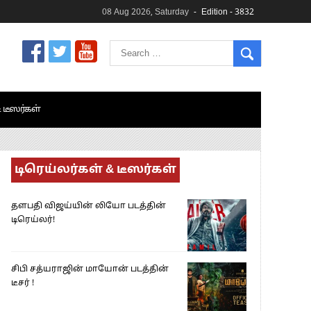
08 Aug 2026, Saturday
Edition - 3832
& டீஸர்கள்
டிரெய்லர்கள் & டீஸர்கள்
தளபதி விஜய்யின் லியோ படத்தின்
டிரெய்லர்!
சிபி சத்யராஜின் மாயோன் படத்தின்
டீசர் !