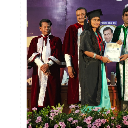
பாகிஸ்தானின் அணு ஆயுத மிரட்டலுக்கு
மத்திய ஆசிரியர் தகுதித் தேர்வு: பட்டத
தமிழக சட்டப்பேரவையில் காலியிடங்கள் 