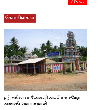
VIEW ALL
கோயில்கள்
ஸ்ரீ அகிலாண்டேஸ்வரி அம்பிகை சமேத
அகஸ்தீஸ்வரர் சுவாமி