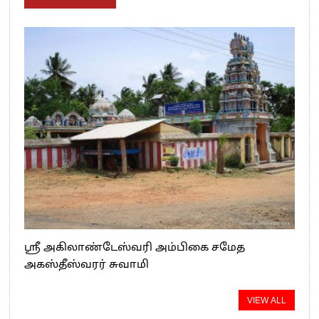
ஸ்ரீ அகிலாண்டேஸ்வரி அம்பிகை சமேத
அகஸ்தீஸ்வரர் சுவாமி
VIEW ALL