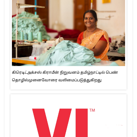
கிரெடிட்அக்சஸ் கிராமீன் நிறுவனம் தமிழ்நாட்டில் பெண்
தொழில்முனைவோரை வலிமைப்படுத்துகிறது