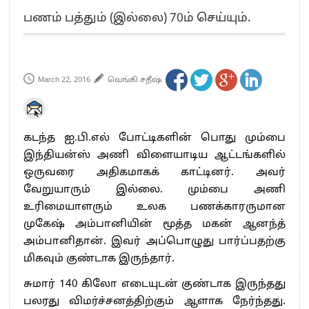
எங்களை நீக்குவதற்கு இபிஎஸ்க்கு அதிகாரம் இல்லை.. – சி. வி.சண்முகம்
பணம் பத்தும் (இல்லை) 70ம் செய்யும்.
எஸ்.பி.வேலுமணி, சி.வி.சண்முகம் உள்ளிட்ட MLA-க்கள் பதவி பறிப்பு
”நீட் தேர்வை முழுமையாக ரத்து செய்ய வேண்டும்”- முதல்வர் விஜய்
“மாணவர்கள் நடத்திய மொழிப்போரில் ஸ்டிக்கர் ஒட்டிக்கொண்டது திமுக”- பாமக
March 22, 2016
வெங்கி சதீஷ்
தலைவர் அன்புமணி ராமதாஸ்
பிரவீன் சக்ரவர்த்தியின் கருத்து காங்கிரஸ் தலைமையின் கருத்து கிடையாது – கார்த்தி
சிதம்பரம்
கடந்த ஐ.பி.எல் போட்டிகளின் பொது மும்பை
“ஜெயலலிதா அவர்களே என் ரோல் மாடல்” -பிரேமலதா விஜயகாந்த் பேட்டி
இந்தியன்ஸ் அணி விளையாடிய ஆட்டங்களில்
ராகுல் காந்தி கைது – தவெக தலைவர் விஜய் கண்டனம்
ஒருவரை அதிகமாகக் காட்டினர். அவர்
செத்து சாம்பல் ஆனாலும் தனித்துதான் போட்டி – சீமான்
வேறுயாரும் இல்லை. மும்பை அணி
பாகிஸ்தானின் அணு ஆயுத மிரட்டலுக்கு அஞ்சமாட்டோம் – இந்தியா
உரிமையாளரும் உலக பணக்காரருமான
மத்திய ஆசிரியர் தகுதித் தேர்வு: பட்டதாரிகள் அக்.16 வரை விண்ணப்பிக்கலாம்
முகேஷ் அம்பானியின் மூத்த மகன் ஆனந்த்
தமிழக சட்டப்பேரவையில் காலியிடங்கள் 6 ஆக உயர்வு
அம்பானிதான். இவர் அப்பொழுது பார்ப்பதற்கு
மிகவும் குண்டாக இருந்தார்.
சுமார் 140 கிலோ எடையுடன் குண்டாக இருந்தது
பலரது விமர்ச்சனத்திற்கும் ஆளாக நேர்ந்தது.