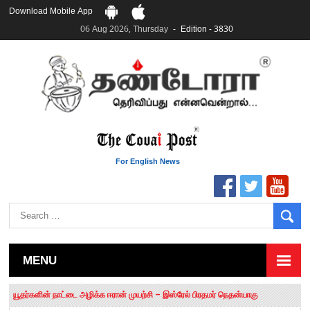
Download Mobile App
06 Aug 2026, Thursday
Edition - 3830
For English News
MENU
தமிழக சட்டப்பேரவையில் காலியிடங்கள் 6 ஆக உயர்வு
யூதர்களின் நாட்டை அழிக்க ஈரான் முயற்சி – இஸ்ரேல் பிரதமர் நெதன்யாகு
“மக்களால் நிராகரிக்கப்பட்டவர் ஸ்டாலின்!” – செங்கோட்டையன்