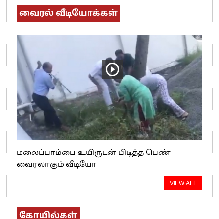
வைரல் வீடியோக்கள்
மலைப்பாம்பை உயிருடன் பிடித்த பெண் –
வைரலாகும் வீடியோ
VIEW ALL
கோயில்கள்