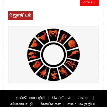
VIEW ALL
ஜோதிடம்
தண்டோரா பற்றி
செய்திகள்
சினிமா
விளையாட்டு
கோயில்கள்
சமையல் குறிப்பு