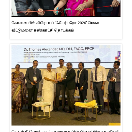
கோவையில் கிரெடாய் ‘ஃபேர்ப்ரோ-2026’ மெகா
வீட்டுமனை கண்காட்சி தொடக்கம்
கே.எம்.சி.ஹெச் மருத்துவமனையின் பிரபல இருதயவியல்