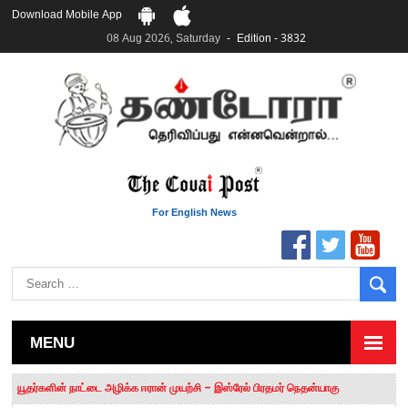
Download Mobile App
08 Aug 2026, Saturday
Edition - 3832
For English News
MENU
தமிழக சட்டப்பேரவையில் காலியிடங்கள் 6 ஆக உயர்வு
யூதர்களின் நாட்டை அழிக்க ஈரான் முயற்சி – இஸ்ரேல் பிரதமர் நெதன்யாகு
“மக்களால் நிராகரிக்கப்பட்டவர் ஸ்டாலின்!” – செங்கோட்டையன்