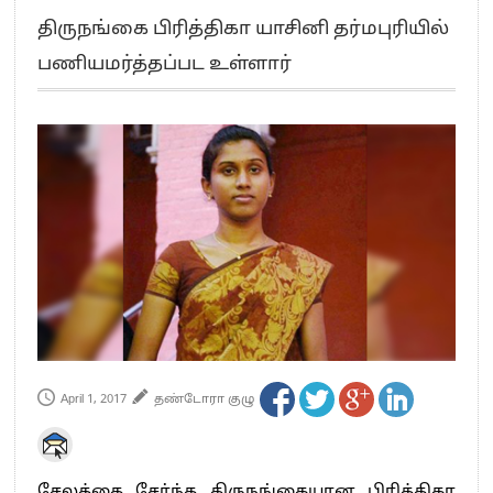
எங்களை நீக்குவதற்கு இபிஎஸ்க்கு அதிகாரம் இல்லை.. – சி. வி.சண்முகம்
திருநங்கை பிரித்திகா யாசினி தர்மபுரியில்
எஸ்.பி.வேலுமணி, சி.வி.சண்முகம் உள்ளிட்ட MLA-க்கள் பதவி பறிப்பு
பணியமர்த்தப்பட உள்ளார்
”நீட் தேர்வை முழுமையாக ரத்து செய்ய வேண்டும்”- முதல்வர் விஜய்
“மாணவர்கள் நடத்திய மொழிப்போரில் ஸ்டிக்கர் ஒட்டிக்கொண்டது திமுக”- பாமக
தலைவர் அன்புமணி ராமதாஸ்
பிரவீன் சக்ரவர்த்தியின் கருத்து காங்கிரஸ் தலைமையின் கருத்து கிடையாது – கார்த்தி
சிதம்பரம்
“ஜெயலலிதா அவர்களே என் ரோல் மாடல்” -பிரேமலதா விஜயகாந்த் பேட்டி
ராகுல் காந்தி கைது – தவெக தலைவர் விஜய் கண்டனம்
செத்து சாம்பல் ஆனாலும் தனித்துதான் போட்டி – சீமான்
பாகிஸ்தானின் அணு ஆயுத மிரட்டலுக்கு அஞ்சமாட்டோம் – இந்தியா
மத்திய ஆசிரியர் தகுதித் தேர்வு: பட்டதாரிகள் அக்.16 வரை விண்ணப்பிக்கலாம்
தமிழக சட்டப்பேரவையில் காலியிடங்கள் 6 ஆக உயர்வு
April 1, 2017
தண்டோரா குழு
சேலத்தை சேர்ந்த திருநங்கையான பிரித்திகா