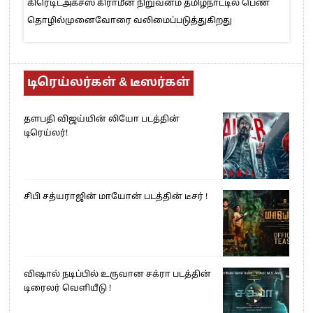
கிரெடிட்அக்சஸ் கிராமீன் நிறுவனம் தமிழ்நாட்டில் பெண்
தொழில்முனைவோரை வலிமைப்படுத்துகிறது
டிரெய்லர்கள் & டீஸர்கள்
தளபதி விஜய்யின் லியோ படத்தின்
டிரெய்லர்!
சிபி சத்யராஜின் மாயோன் படத்தின் டீசர் !
விஷால் நடிப்பில் உருவான சக்ரா படத்தின்
டிரைலர் வெளியீடு !