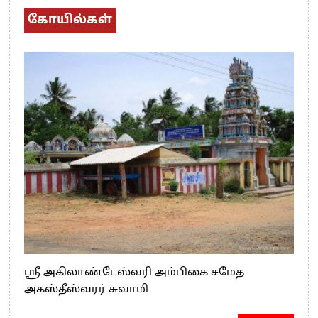
கோயில்கள்
ஸ்ரீ அகிலாண்டேஸ்வரி அம்பிகை சமேத
அகஸ்தீஸ்வரர் சுவாமி