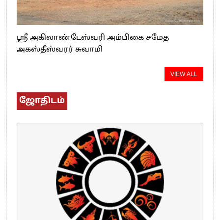
ஸ்ரீ அகிலாண்டேஸ்வரி அம்பிகை சமேத
அகஸ்தீஸ்வரர் சுவாமி
VIEW ALL
ஜோதிடம்