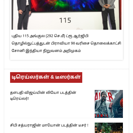
புதிய 115 அங்குல (292 செ.மீ) ட்ரூ ஆர்ஜிபி
தொழில்நுட்பத்துடன் பிராவியா 9II வரிசை தொலைக்காட்சி
சோனி இந்தியா நிறுவனம் அறிமுகம்
டிரெய்லர்கள் & டீஸர்கள்
தளபதி விஜய்யின் லியோ படத்தின்
டிரெய்லர்!
சிபி சத்யராஜின் மாயோன் படத்தின் டீசர் !