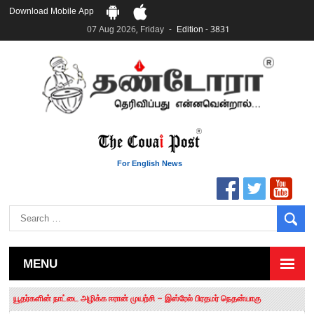
Download Mobile App
07 Aug 2026, Friday
Edition - 3831
For English News
MENU
தமிழக சட்டப்பேரவையில் காலியிடங்கள் 6 ஆக உயர்வு
யூதர்களின் நாட்டை அழிக்க ஈரான் முயற்சி – இஸ்ரேல் பிரதமர் நெதன்யாகு
“மக்களால் நிராகரிக்கப்பட்டவர் ஸ்டாலின்!” – செங்கோட்டையன்