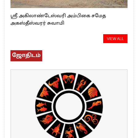
ஸ்ரீ அகிலாண்டேஸ்வரி அம்பிகை சமேத
அகஸ்தீஸ்வரர் சுவாமி
VIEW ALL
ஜோதிடம்