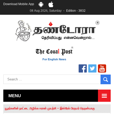
Download Mobile App
08 Aug 2026, Saturday
Edition - 3832
For English News
MENU
தமிழக சட்டப்பேரவையில் காலியிடங்கள் 6 ஆக உயர்வு
யூதர்களின் நாட்டை அழிக்க ஈரான் முயற்சி – இஸ்ரேல் பிரதமர் நெதன்யாகு
“மக்களால் நிராகரிக்கப்பட்டவர் ஸ்டாலின்!” – செங்கோட்டையன்