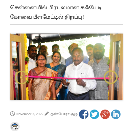
எங்களை நீக்குவதற்கு இபிஎஸ்க்கு அதிகாரம் இல்லை.. – சி. வி.சண்முகம்
சென்னையில் பிரபலமான கஃபே டி
எஸ்.பி.வேலுமணி, சி.வி.சண்முகம் உள்ளிட்ட MLA-க்கள் பதவி பறிப்பு
கோவை பீளமேட்டில் திறப்பு !
”நீட் தேர்வை முழுமையாக ரத்து செய்ய வேண்டும்”- முதல்வர் விஜய்
“மாணவர்கள் நடத்திய மொழிப்போரில் ஸ்டிக்கர் ஒட்டிக்கொண்டது திமுக”- பாமக
தலைவர் அன்புமணி ராமதாஸ்
பிரவீன் சக்ரவர்த்தியின் கருத்து காங்கிரஸ் தலைமையின் கருத்து கிடையாது – கார்த்தி
சிதம்பரம்
“ஜெயலலிதா அவர்களே என் ரோல் மாடல்” -பிரேமலதா விஜயகாந்த் பேட்டி
ராகுல் காந்தி கைது – தவெக தலைவர் விஜய் கண்டனம்
செத்து சாம்பல் ஆனாலும் தனித்துதான் போட்டி – சீமான்
பாகிஸ்தானின் அணு ஆயுத மிரட்டலுக்கு அஞ்சமாட்டோம் – இந்தியா
மத்திய ஆசிரியர் தகுதித் தேர்வு: பட்டதாரிகள் அக்.16 வரை விண்ணப்பிக்கலாம்
தமிழக சட்டப்பேரவையில் காலியிடங்கள் 6 ஆக உயர்வு
November 3, 2025
தண்டோரா குழு