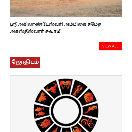
ஸ்ரீ அகிலாண்டேஸ்வரி அம்பிகை சமேத
அகஸ்தீஸ்வரர் சுவாமி
VIEW ALL
ஜோதிடம்