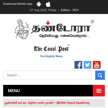
Download Mobile App
07 Aug 2026, Friday
Edition - 3831
For English News
MENU
தமிழக சட்டப்பேரவையில் காலியிடங்கள் 6 ஆக உயர்வு
யூதர்களின் நாட்டை அழிக்க ஈரான் முயற்சி – இஸ்ரேல் பிரதமர் நெதன்யாகு
“மக்களால் நிராகரிக்கப்பட்டவர் ஸ்டாலின்!” – செங்கோட்டையன்