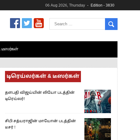
06 Aug 2026, Thursday
Edition - 3830
& டீஸர்கள்
டிரெய்லர்கள் & டீஸர்கள்
தளபதி விஜய்யின் லியோ படத்தின்
டிரெய்லர்!
சிபி சத்யராஜின் மாயோன் படத்தின்
டீசர் !