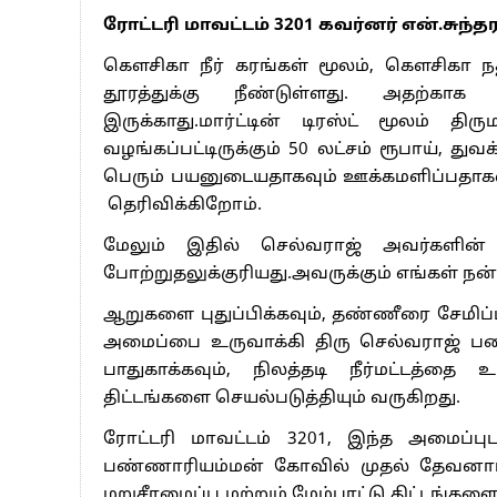
ரோட்டரி மாவட்டம் 3201 கவர்னர் என்.சுந
கௌசிகா நீர் கரங்கள் மூலம், கௌசிகா நதி
தூரத்துக்கு நீண்டுள்ளது. அதற்
இருக்காது.மார்ட்டின் டிரஸ்ட் மூலம் த
வழங்கப்பட்டிருக்கும் 50 லட்சம் ரூபாய், து
பெரும் பயனுடையதாகவும் ஊக்கமளிப்பதாகவு
தெரிவிக்கிறோம்.
மேலும் இதில் செல்வராஜ் அவர்களின
போற்றுதலுக்குரியது.அவருக்கும் எங்கள் நன
ஆறுகளை புதுப்பிக்கவும், தண்ணீரை சேமிப
அமைப்பை உருவாக்கி திரு செல்வராஜ் பணி
பாதுகாக்கவும், நிலத்தடி நீர்மட்டத்த
திட்டங்களை செயல்படுத்தியும் வருகிறது.
ரோட்டரி மாவட்டம் 3201, இந்த அமைப்ப
பண்ணாரியம்மன் கோவில் முதல் தேவனாம்ப
மறுசீரமைப்பு மற்றும் மேம்பாட்டு திட்டங்களை