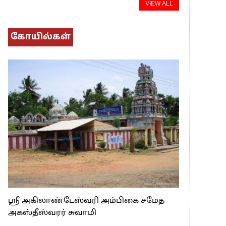
VIEW ALL
கோயில்கள்
ஸ்ரீ அகிலாண்டேஸ்வரி அம்பிகை சமேத
அகஸ்தீஸ்வரர் சுவாமி