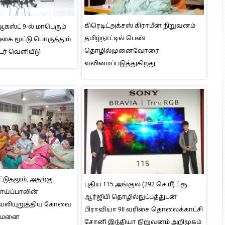
கிரெடிட்அக்சஸ் கிராமீன் நிறுவனம்
ஸ்ட் 9-ல் மாபெரும்
தமிழ்நாட்டில் பெண்
ை மூட்டு பொருத்தும்
தொழில்முனைவோரை
டர் வெளியீடு
வலிமைப்படுத்துகிறது
்டுதலும், அதற்கு
புதிய 115 அங்குல (292 செ.மீ) ட்ரூ
தாய்ப்பாலின்
ஆர்ஜிபி தொழில்நுட்பத்துடன்
வலியுறுத்திய கோவை
பிராவியா 9II வரிசை தொலைக்காட்சி
ுவமனை
சோனி இந்தியா நிறுவனம் அறிமுகம்