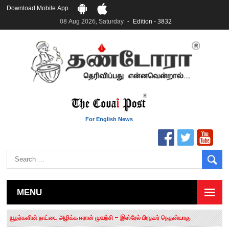
Download Mobile App
08 Aug 2026, Saturday
Edition - 3832
For English News
MENU
தமிழக சட்டப்பேரவையில் காலியிடங்கள் 6 ஆக உயர்வு
யூதர்களின் நாட்டை அழிக்க ஈரான் முயற்சி – இஸ்ரேல் பிரதமர் நெதன்யாகு
“மக்களால் நிராகரிக்கப்பட்டவர் ஸ்டாலின்!” – செங்கோட்டையன்