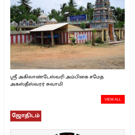
ஸ்ரீ அகிலாண்டேஸ்வரி அம்பிகை சமேத
அகஸ்தீஸ்வரர் சுவாமி
VIEW ALL
ஜோதிடம்