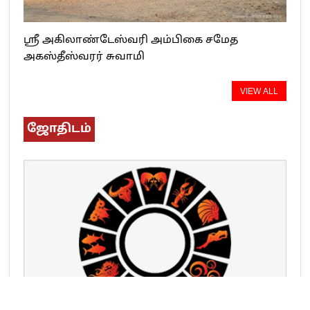
ஸ்ரீ அகிலாண்டேஸ்வரி அம்பிகை சமேத
அகஸ்தீஸ்வரர் சுவாமி
VIEW ALL
ஜோதிடம்