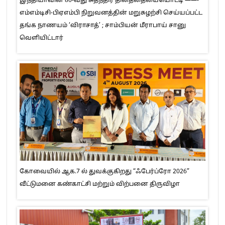
இந்தியாவின் 80-வது சுதந்திர தினத்தையையொட்டி ——-
எம்எம்டிசி-பிஏஎம்பி நிறுவனத்தின் மறுசுழற்சி செய்யப்பட்ட
தங்க நாணயம் ‘விராசாத்’ ; சாம்பியன் மீராபாய் சானு
வெளியிட்டார்
கோவையில் ஆக.7 ல் துவக்குகிறது “ஃபேர்ப்ரோ 2026”
வீட்டுமனை கண்காட்சி மற்றும் விற்பனை திருவிழா