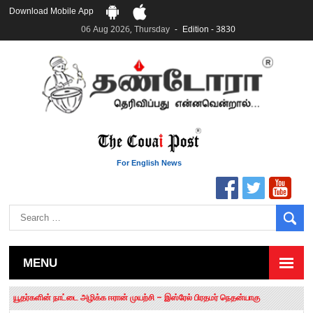
Download Mobile App
06 Aug 2026, Thursday
Edition - 3830
For English News
MENU
தமிழக சட்டப்பேரவையில் காலியிடங்கள் 6 ஆக உயர்வு
யூதர்களின் நாட்டை அழிக்க ஈரான் முயற்சி – இஸ்ரேல் பிரதமர் நெதன்யாகு
“மக்களால் நிராகரிக்கப்பட்டவர் ஸ்டாலின்!” – செங்கோட்டையன்