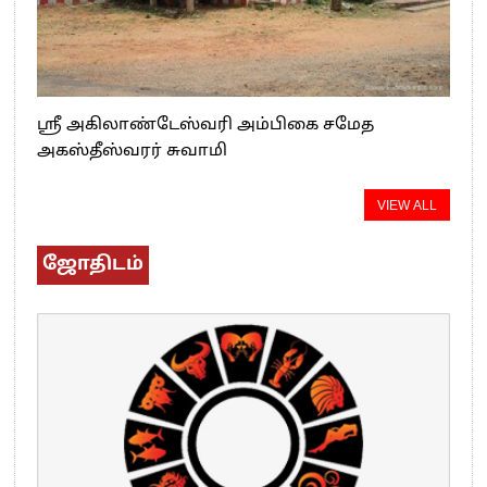
ஸ்ரீ அகிலாண்டேஸ்வரி அம்பிகை சமேத
அகஸ்தீஸ்வரர் சுவாமி
VIEW ALL
ஜோதிடம்