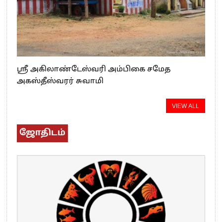
ஸ்ரீ அகிலாண்டேஸ்வரி அம்பிகை சமேத
அகஸ்தீஸ்வரர் சுவாமி
VIEW ALL
ஜோதிடம்