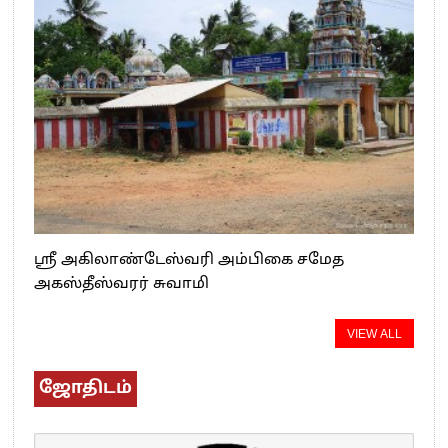
ஸ்ரீ அகிலாண்டேஸ்வரி அம்பிகை சமேத
அகஸ்தீஸ்வரர் சுவாமி
VIEW ALL
ஜோதிடம்