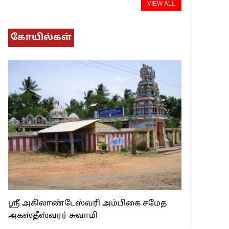
VIEW ALL
கோயில்கள்
ஸ்ரீ அகிலாண்டேஸ்வரி அம்பிகை சமேத
அகஸ்தீஸ்வரர் சுவாமி