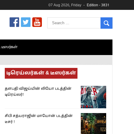
07 Aug 2026, Friday
Edition - 3831
& டீஸர்கள்
டிரெய்லர்கள் & டீஸர்கள்
தளபதி விஜய்யின் லியோ படத்தின்
டிரெய்லர்!
சிபி சத்யராஜின் மாயோன் படத்தின்
டீசர் !