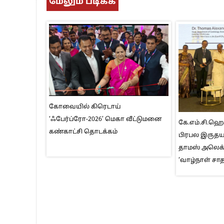
மேலும் படிக்க
கோவையில் கிரெடாய்
‘ஃபேர்ப்ரோ-2026’ மெகா வீட்டுமனை
கே.எம்.சி.ஹ
கண்காட்சி தொடக்கம்
பிரபல இருதயவ
தாமஸ் அலெக்
‘வாழ்நாள் சா