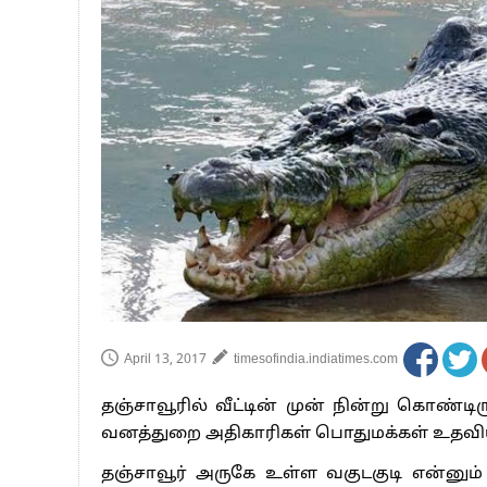
பாகிஸ்தானின் அணு ஆயுத மிரட்டலுக்கு
மத்திய ஆசிரியர் தகுதித் தேர்வு: பட்டத
தமிழக சட்டப்பேரவையில் காலியிடங்கள் 
April 13, 2017
timesofindia.indiatimes.com
தஞ்சாவூரில் வீட்டின் முன் நின்று கொண்ட
வனத்துறை அதிகாரிகள் பொதுமக்கள் உதவியு
தஞ்சாவூர் அருகே உள்ள வகுடகுடி என்னும