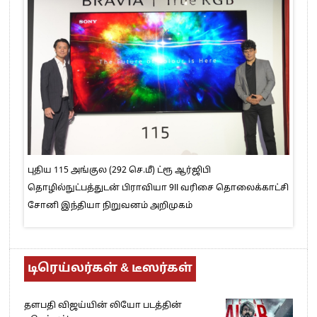
புதிய 115 அங்குல (292 செ.மீ) ட்ரூ ஆர்ஜிபி
தொழில்நுட்பத்துடன் பிராவியா 9II வரிசை தொலைக்காட்சி
சோனி இந்தியா நிறுவனம் அறிமுகம்
டிரெய்லர்கள் & டீஸர்கள்
தளபதி விஜய்யின் லியோ படத்தின்