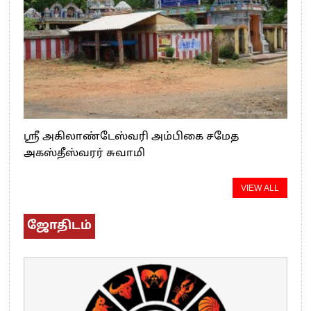
ஸ்ரீ அகிலாண்டேஸ்வரி அம்பிகை சமேத
அகஸ்தீஸ்வரர் சுவாமி
VIEW ALL
ஜோதிடம்