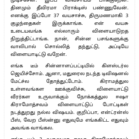
முடிச்சேன். இப்ப விவசாயம் பாக்குறேன்.
தினமும் தீவிரமா பிராக்டிஸ் பண்ணுவேன்.
எனக்கு இப்போ 37 வயசாச்சு, திருமணமாகி 3
குழந்தைகள் இருக்காங்க. என் வயசு
உடையவங்க எல்லாரும் விளையாடுறத
நிறுத்திட்டாங்க. நான், சின்ன பசங்களுக்கு
வாலிபால் சொல்லித் தந்துட்டு, அப்டியே
விளையாடிட்டு வறேன்.
எங்க டீம் சின்னாளப்பட்டியில் கிளஸ்டர்ல
ஜெயிச்சோம். ஆனா, மதுரைல நடந்த டிவிஷனல்
மேட்ச்ல தோத்துட்டோம். கிராமத்துல
உள்ளவங்கள ஊக்குவிச்சு, விளையாட்டு
வீரர்கள உருவாக்கும் நோக்கத்துல ஈஷா
கிராமோத்சவம் விளையாட்டுப் போட்டிகள்
நடத்துறது நல்ல விஷயம். குறிப்பா, என்ட்ரன்ஸ்
பீஸ், வேற பீஸ்ன்னு எதுவுமே எங்ககிட்ட எதுவும்
அவங்க வாங்கல.