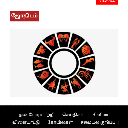
VIEW ALL
ஜோதிடம்
தண்டோரா பற்றி
செய்திகள்
சினிமா
விளையாட்டு
கோயில்கள்
சமையல் குறிப்பு