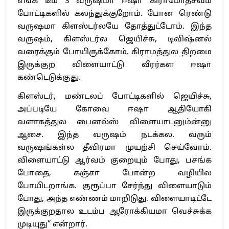
எங்க டீம் 3 வருஷமா ஈஷா கிராமோத்சவம்
போட்டிகளில் கலந்துக்குறோம். போன ரெண்டு
வருஷமா கிளஸ்டர்லயே தோத்துட்டோம். இந்த
வருஷம், கிளஸ்டர்ல ஜெயிச்சு, டிவிஷ்னல்
வரைக்கும் போயிருக்கோம். கிராமத்துல திறமை
இருக்குற விளையாட்டு வீரர்கள ஈஷா
கண்டெடுக்குது.
கிளஸ்டர், மண்டலப் போட்டிகளில் ஜெயிச்சு,
அப்படியே கோவை ஈஷா ஆதியோகி
வளாகத்துல பைனல்ஸ் விளையாடனும்ன்னு
ஆசை. இந்த வருஷம் நடக்கல. வரும்
வருஷங்கள்ல தீவிரமா முயற்சி செய்வோம்.
விளையாட்டு ஆர்வம் குறையும் போது, பசங்க
போதை, கஞ்சா போன்ற வழியில
போயிடறாங்க. குரூப்பா சேர்ந்து விளையாடும்
போது, அந்த எண்ணம் மாறிடுது. விளையாடிட்டே
இருக்குறதால உடம்ப ஆரோக்கியமா வெச்சுக்க
முடியுது” என்றார்.