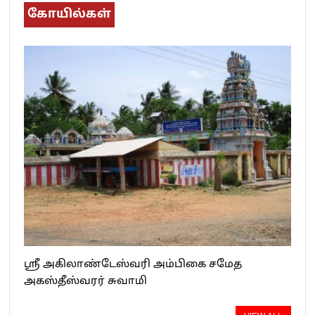
கோயில்கள்
ஸ்ரீ அகிலாண்டேஸ்வரி அம்பிகை சமேத
அகஸ்தீஸ்வரர் சுவாமி